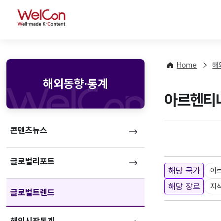
WelCon
Home
해
해외동향·통계
아르헨티나
콘텐츠뉴스
글로벌리포트
해당 국가
아
해당 장르
지
글로벌트렌드