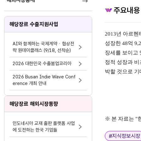
해외시장통계
주요내용
해당장르 수출지원사업
2013년 아르
성장한 48억 
AI와 함께하는 국제계약ㆍ협상전
략 원데이클래스 (9/18, 선착순)
장세를 보이고 
정적 성장과 비
2026 대한민국 수출붐업코리아
박할 것으로 기
2026 Busan Indie Wave Conf
erence 개최 안내
해당장르 해외시장동향
※ 본 자료는 
인도네시아 교재 출판 플랫폼 사업
에 도전하는 한국 기업들
태그
#
지식정보시장