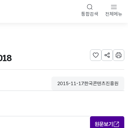
통합검색
전체메뉴
018
관심사 등록하기
URL 공유하
인쇄
2015-11-17
한국콘텐츠진흥원
등록일
수집기관
원문보기