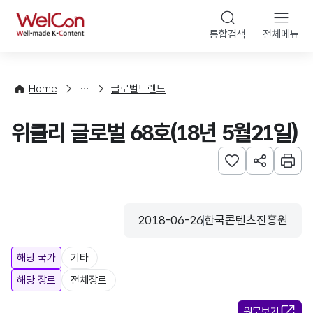
본문 바로가기
WelCon
통합검색
전체메뉴
해
외
동
향
Home
글로벌트렌드
·
통
위클리 글로벌 68호(18년 5월21일)
계
관심사 등록하기
URL 공유하
인쇄
2018-06-26
한국콘텐츠진흥원
등록일
수집기관
해당 국가
기타
해당 장르
전체장르
원문보기