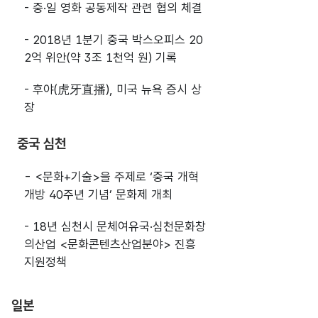
- 중·일 영화 공동제작 관련 협의 체결
- 2018년 1분기 중국 박스오피스 20
2억 위안(약 3조 1천억 원) 기록
- 후야(虎牙直播), 미국 뉴욕 증시 상
장
중국 심천
- <문화+기술>을 주제로 ‘중국 개혁
개방 40주년 기념’ 문화제 개최
- 18년 심천시 문체여유국·심천문화창
의산업 <문화콘텐츠산업분야> 진흥
지원정책
일본