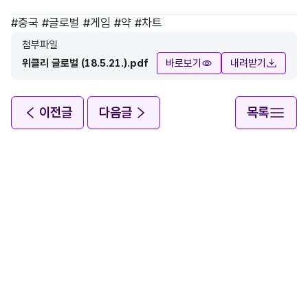
태그
#
중국
#
글로벌
#
게임
#
약
#
차트
첨부파일
위클리 글로벌 (18.5.21.).pdf
바로보기
내려받기
이전글
다음글
목록