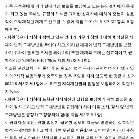
가족 구성원에게 거의 절대적인 보호를 보장하고 있는 본안절차에서 문제
가 되고 있는 국내법 규정의 해석은 그러한 침해자에 대하여 충분히 실효
적이고 억제적인 제재로 간주될 수 없어 지침 2001/29 제8조 제1항의 요청
에 반함.
-
회원국은 이 지침이 정하고 있는 권리와 의무의 침해에 대하여 적절한 제
재와 법적 구제방법을 두어야 하고, 이러한 제재와 법적 구제방법을 보장
하기 위하여 필요한 조치를 해야 하며 또한 제재와 구제는 실효적이고, 균
형적이고 억제적이어야 함(동 지침 제8조 제1항).
○
또한 본안절차에서 문제가 된 원고의 법적 구제와 관련하여
인터넷 가입
자의 2차적 설명의무가 충족되는 경우 책임을 지지 않도록 한 것은
지침 2
004/48 제3조 제1항에서 요구된 지식재산권의 집행을 보장하기에 적합하
지 않음.
-
회원국은 이 지침에 포함된 지식재산권 집행을 보장하기 위해 필요한 조
치와 절차 그리고 법적 구제방법을 규정해야 하며 이들 조치, 절차 및 법적
구제방법은 공정하고 정당해야 함(동 지침 제3조 제1항).
○ 권리자(원고)는 관할 법원이 필요한 정보의 제공을 명령하는 실효적인
법적 구제방법이나 그 밖의 다른 수단을 이용할 수 있어야 함.
따라서 제청
법원은 본 사안에서 침해자를 조사하기 위한 다른 법적 수단이 존재하는