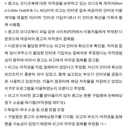
○ 원고는 오디오북에 대한 저작권을 보유하고 있는 오디오북 제작자(
Bast
ei Lübbe GmbH & Co. KG)
이며 피고는 인터넷 접속 제공자와 인터넷 이용
계약을 체결한 자(이하 ‘인터넷 가입자’)로서 이 인터넷 회선을 가족과 함
께 사용함.
○ 원고의 오디오북이 파일 공유 사이트(P2P)에서 이용자들에게 무제한 다
운로드에 제공되어 원고의 저작권이 침해됨.
○ 다운로드에 할당된 IP주소는 피고의 인터넷 회선으로 확인됨. 저작권 침
해 당시 IP주소가 할당된 인터넷 가입자는 침해자로 추정된다는 저작권법
상의 원칙에 따라서 원고는 피고에게 저작권 침해를 경고함.
○ 피고는 저작권을 직접 침해하지 않았다고 주장함. 자신의 인터넷 회선은
보안조치가 충분히 되어 있었고, 함께 살고있는 부모가 인터넷을 공동으
로 사용하고 있었지만, 이들이 컴퓨터에 해당 저작물을 저장하고 있었는
지 P2P 프로그램을 이용하였는지 모른다고 주장함.
○ 피고가 이러한 경고를 받아들이지 않자 원고는 뮌헨 구법원에 손해배상
청구 소송을 제기함(저작권법 제97조).
□ 독일의 국내 소송 및 선결 판결 요청
○
구법원은 원고의 손해배상청구를 기각함. 피고의 부모가 저작권을 침해
했을 가능성이 있었기 때문에 피고의 저작권 침해를 부정함.<1 >