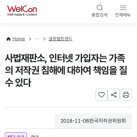
본문 바로가기
WelCon
통합검색
전체메뉴
해
외
동
향
Home
글로벌트렌드
·
통
사법재판소, 인터넷 가입자는 가족
계
의 저작권 침해에 대하여 책임을 질
수 있다
관심사 등록하기
URL 공유하
인쇄
2018-11-08
한국저작권위원회
등록일
수집기관