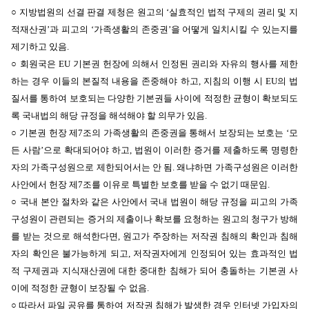
○ 지방법원의
선결 판결 제청은 원고의 ‘실효적인 법적 구제의 권리 및 지
적재산권’과 피고의 ‘가족생활의 존중권’을 어떻게 일치시킬 수 있는지를
제기하고 있음.
○
회원국은
EU 기본권
헌장에 의해서 인정된 권리와 자유의 행사를 제한
하는 경우 이들의 본질적 내용을 존중해야 하고, 지침의 이행 시 EU의 법
질서를 통하여 보호되는 다양한 기본권들 사이에 적정한 균형이 확보되도
록 국내법의 해당 규정을 해석해야 할 의무가 있음.
○ 기본권 헌장 제7조의
가족생활의 존중권을 통해서 보장되는 보호는 ‘모
든 사람’으로 확대되어야 하고, 법원이 이러한 증거를 제출하도록 명령한
자의 가족구성원으로 제한되어서는 안 됨. 왜냐하면 가족구성원은 이러한
사안에서 헌장 제7조를 이유로 특별한 보호를 받을 수 없기 때문임.
○ 국내 본안 절차와 같은 사안에서
국내 법원이 해당 규정을 피고의 가족
구성원이 관련되는 증거의 제출이나 확보를 요청하는 원고의 청구가 방해
를 받는 것으로 해석한다면, 원고가 주장하는 저작권 침해의 확인과 침해
자의 확인은 불가능하게 되고, 저작권자에게 인정되어 있는 효과적인 법
적 구제권과 지식재산권에 대한 중대한 침해가 되어 충돌하는 기본권 사
이에 적정한 균형이 보장될 수 없음
.
○
따라서 파일 공유를 통하여 저작권 침해가 발생한 경우 인터넷 가입자의