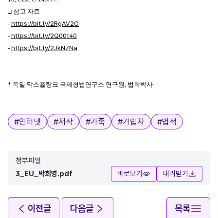
□ 참고 자료
https://bit.ly/2RgAV2O
-
https://bit.ly/2Q00t40
-
https://bit.ly/2JkN7Na
-
* 독일 막스플랑크 국제형법연구소 연구원, 법학박사
태그
#
인터넷
#
저작
#
가족
#
가입자
#
법적
첨부파일
3_EU_박희영.pdf
바로보기
내려받기
이전글
다음글
목록