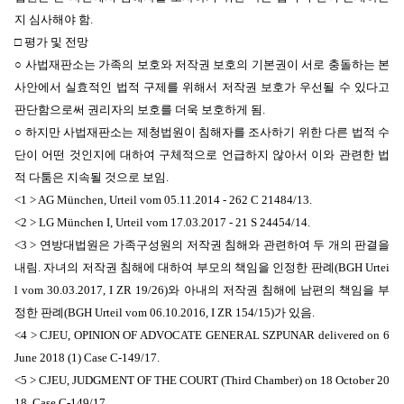
지 심사해야 함.
□ 평가 및 전망
○ 사법재판소는 가족의 보호와 저작권 보호의 기본권이 서로 충돌하는 본
사안에서
실효적인 법적 구제를 위해서
저작권 보호가 우선될 수 있다고
판단함으로써 권리자의 보호를 더욱 보호하게 됨.
○ 하지만 사법재판소는 제청법원이 침해자를 조사하기 위한 다른 법적 수
단이 어떤 것인지에 대하여 구체적으로 언급하지 않아서 이와 관련한 법
적 다툼은 지속될 것으로 보임.
<1 >
AG München, Urteil vom 05.11.2014 - 262 C 21484/13.
<2 >
LG München I, Urteil vom 17.03.2017 - 21 S 24454/14.
<3 > 연방대법원은 가족구성원의 저작권 침해와 관련하여 두 개의 판결을
내림. 자녀의 저작권 침해에 대하여 부모의 책임을 인정한 판례(BGH Urtei
l vom 30.03.2017, I ZR 19/26)와 아내의 저작권 침해에 남편의 책임을 부
정한 판례(BGH Urteil vom 06.10.2016, I ZR 154/15)가 있음.
<4 > CJEU
, OPINION OF ADVOCATE GENERAL SZPUNAR delivered on 6
June 2018 (1) Case C
‑
149/17
.
<5 > CJEU
, JUDGMENT OF THE COURT (Third Chamber) on 18 October 20
18, Case C-149/17
.