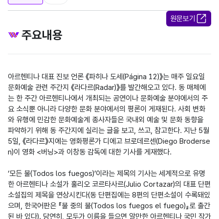
원문보기
주요내용
아르헨티나 대표 진보 언론 《파히나 도세(Página 12)》는 매주 일요일 
문화예술 관련 주간지 《라다르(Radar)》를 발간해오고 있다. 동 매체에
는 한 주간 아르헨티나에서 개최되는 공연이나 문화예술 분야에서의 주
요 소식뿐 아니라 다양한 문화 분야에서의 평론이 게재된다. 사회 변화
와 유행에 민감한 문화예술계 종사자들은 국내외 예술 및 문화 동향을 
파악하기 위해 동 주간지에 실리는 글을 보고, 쓰고, 참고한다. 지난 5월 
5일, 《라다르》지에는 영화평론가 디에고 브로데르센(Diego Broderse
n)이 영화 <버닝>과 이창동 감독에 대한 기사를 게재했다.

‘모든 불(Todos los fuegos)’이라는 제목의 기사는 세계적으로 유명
한 아르헨티나 소설가 훌리오 코르타사르(Julio Cortazar)의 대표 단편 
소설집의 제목을 연상시킨다(동 단편집에는 8편의 단편소설이 수록돼있
으며, 한국어판은 『불 중의 불(Todos los fuegos el fuego)』로 출간
된 바 있다). 당연히, 모두가 이름을 들으면 알만한 아르헨티나 국민 작가