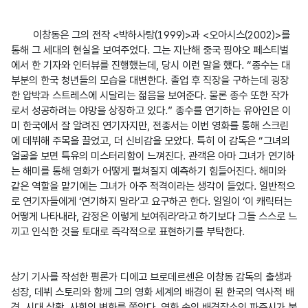
이창동은 그의 전작 <박하사탕(1999)>과 <오아시스(2002)>를 
통해 그 세대의 현실을 보여주었다. 그는 지난해 중국 핑야오 페스티벌
에서 한 기자와 인터뷰를 진행했는데, 당시 이런 말을 했다. “종수는 대
부분의 한국 청년들의 모습을 대변한다. 졸업 후 직장을 구하는데 굉장
한 압박과 스트레스에 시달리는 젊음을 보여준다. 물론 종수 또한 작가
로서 성공하려는 야망을 상징하고 있다.” 종수를 연기하는 유아인은 이
미 한국에서 잘 알려진 연기자지만, 전종서는 이번 영화를 통해 스크린
에 데뷔해 주목을 끌었고, 더 신비감을 모았다. 특히 이 감독은 “그녀의 
얼굴을 보면 특유의 미스터리함이 느껴진다. 관객은 아마 그녀가 연기하
는 해미를 통해 영화가 어떻게 펼쳐질지 예측하기 힘들어진다. 해미와 
같은 역할을 맡기에는 그녀가 아주 적격이라는 생각이 들었다. 일반적으
로 연기자들에게 ‘연기하지 말라’고 요구하곤 한다. 일일이 ‘이 캐릭터는 
어떻게 나타내라, 감정은 이렇게 보여줘라’라고 하기보다 그들 스스로 느
끼고 인식한 것을 토대로 즉각적으로 표현하기를 부탁한다.
상기 기사를 작성한 평론가 디에고 브로데르센은 이창동 감독의 출생과 
성장, 데뷔 스토리와 함께 그의 영화 세계의 배경이 된 한국의 역사적 배
경, 시대 상황, 사회의 변화를 쫓았다. 영화 속의 배경장소인 파주시가 북