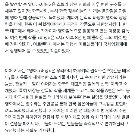
을 발견할 수 있다. <버닝>은 스릴러 장르 영화의 매우 뻔한 구조를 내
세우고 있지만, 한국사회, 특히 한국 젊은이들의 느끼는 불안감을 관찰
해 영화 안에 성공적으로 녹여냈다. 게다가 문학적 바탕에 영화적 상상
력을 더해, 한층 더 복합적이면서 자극적인 작품으로 재탄생시켰다. 한
국 대구에서 태어나, 작가이자 영화감독으로 활동하고 있는 이창동 감독
의 여섯 번째 작품 <버닝>은 <시> 이후 8년 만에 돌아온 그의 여섯 번
째 장편 영화다. 아르헨티나에서는 다행히 마르델플라타 국제영화제에
서 상영되어 볼 수 있었던 작품이었다.
이어 기사는 “영화 <버닝>은 무리카미 하루키의 원작소설 『헛간을 태우
다』를 자유롭게 재해석한 스릴러물이지만, 그 속에 섬세한 감정처리는 
물론, 관능적 느낌이 이어지는 한국의 대표적인 감독의 신작”이라고 소
개했다. 특히 이창동 감독의 작품 세계를 두고 “그의 작품 6편은 모두 동
시대 한국사회의 현실을 적나라하게 보여준다”는 설명을 덧붙였다. 이번 
영화에서는 종수라는 주인공을 통해 한국 젊은이들의 고독감을 표현하
려고 노력했다고 전했다. 기사에는 이러한 점 때문에 이번 영화에 주연 
연기자였던 유아인과 전종서 두 배우에게도 영화 속 캐릭터에 대해 일일
이 설명을 하기보다, 그들이 느끼는 인물들을 즉각적으로 연기해달라고 
요청했다는 사실도 기재됐다.
