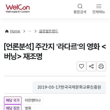
본문 바로가기
WelCon
통합검색
전체메뉴
해
외
동
향
Home
글로벌트렌드
·
통
[언론분석] 주간지 '라다르'의 영화 <
계
버닝> 재조명
관심사 등록하기
URL 공유하
인쇄
2019-05-17
한국국제문화교류진흥원
등록일
수집기관
해당 국가
아르헨티나
해당 장르
영화