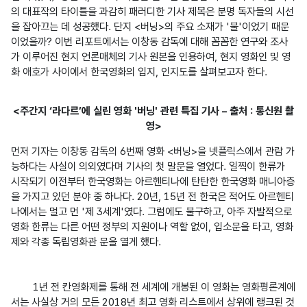
의 대표작의 타이틀을 과감히 패러디한 기사 제목은 분명 독자들의 시선
을 잡아끄는 데 성공했다. 단지 <버닝>의 주요 소재가 '불'이었기 때문
이었을까? 이번 리포트에서는 이창동 감독에 대해 꼼꼼한 연구와 조사
가 이루어진 현지 언론매체의 기사 원본을 인용하여, 현지 영화인 및 영
화 애호가 사이에서 한국영화의 입지, 인지도를 살펴보고자 한다.
<주간지 ‘라다르’에 실린 영화 '버닝' 관련 특집 기사 – 출처 : 통신원 촬
영>
먼저 기자는 이창동 감독의 6번째 영화 <버닝>을 넷플릭스에서 관람 가
능하다는 사실이 의외였다며 기사의 첫 말문을 열었다. 일찍이 한류가 
시작되기 이전부터 한국영화는 아르헨티나에 탄탄한 한국영화 매니아층
을 가지고 있던 분야 중 하나다. 20년, 15년 전 한국은 적어도 아르헨티
나에서는 멀고 먼 '제 3세계'였다. 그럼에도 불구하고, 아주 자발적으로 
영화 한류는 다른 어떤 정부의 지원이나 역할 없이, 입소문을 타고, 영화
제와 각종 독립영화관 문을 열게 했다.

1년 전 칸영화제를 통해 전 세계에 개봉된 이 영화는 영화평론계에
서는 사실상 거의 모든 2018년 최고 영화 리스트에서 상위에 랭크된 것