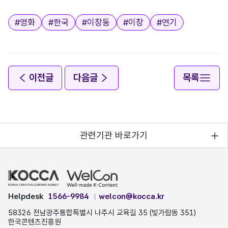
태그
#
영화
#
한국
#
이창동
#
이창
#
연기
이전글
다음글
목록
관련기관 바로가기
Helpdesk
1566-9984
welcon@kocca.kr
58326 전남광주통합특별시 나주시 교육길 35 (빛가람동 351)
한국콘텐츠진흥원