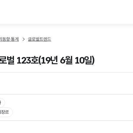
본문 바로가기
외동향·통계
글로벌트렌드
벌 123호(19년 6월 10일)
타
체장르