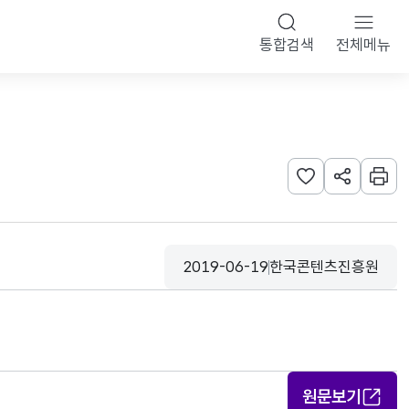
통합검색
전체메뉴
관심사 등록하기
URL 공유하
인쇄
2019-06-19
한국콘텐츠진흥원
등록일
수집기관
원문보기