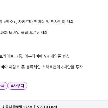
 그룹 <엑소>, 자카르타 팬미팅 및 팬사인회 개최
 PUBG 모바일 클럽 오픈> 개최
 호카이르 그룹, 아부다비에 VR 게임존 런칭
라비아 아람코 美 블록체인 스타트업에 6백만불 투자
중국
#
사우디
위클리 글로벌 123호 (19.6.10.).pdf