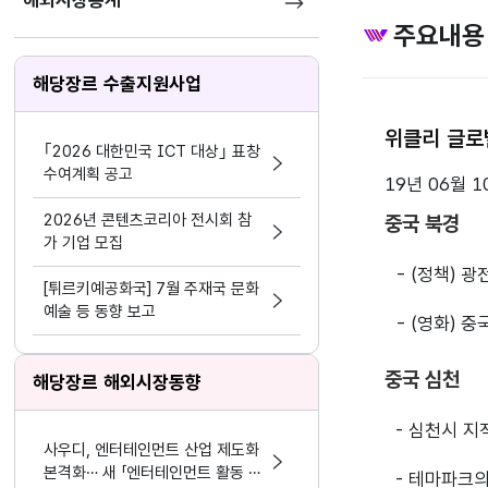
해외시장통계
주요내용
해당장르 수출지원사업
위클리 글로
｢2026 대한민국 ICT 대상｣ 표창
수여계획 공고
19년 06월 1
2026년 콘텐츠코리아 전시회 참
중국 북경
가 기업 모집
- (정책) 
[튀르키예공화국] 7월 주재국 문화
예술 등 동향 보고
- (영화) 
중국 심천
해당장르 해외시장동향
- 심천시 지
사우디, 엔터테인먼트 산업 제도화
본격화… 새 「엔터테인먼트 활동 및
- 테마파크의