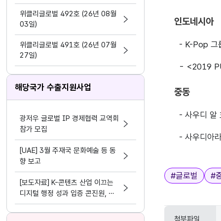
지원 활동법」 제정
위클리글로벌 492호 (26년 08월
인도네시아
03일)
- K-Pop
위클리글로벌 491호 (26년 07월
27일)
- <2019
해당국가 수출지원사업
중동
- 사우디 알
광저우 글로벌 IP 경제협력 교역회
참가 모집
- 사우디아
[UAE] 3월 주재국 문화예술 등 동
향 보고
태그
#
글로벌
#
[보도자료] K-콘텐츠 산업 이끄는
디지털 행정 성과 입증 콘진원, 정
보화⋅데이터 분야 평가 3관왕 달성
첨부파일