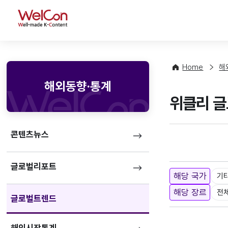
WelCon
Home
해
해외동향·통계
위클리 글로
콘텐츠뉴스
글로벌리포트
해당 국가
기
해당 장르
전
글로벌트렌드