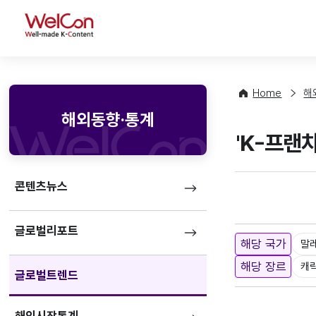
WelCon
Home
해
해외동향·통계
'K-프랜
콘텐츠뉴스
글로벌리포트
해당 국가
말
해당 장르
캐
글로벌트렌드