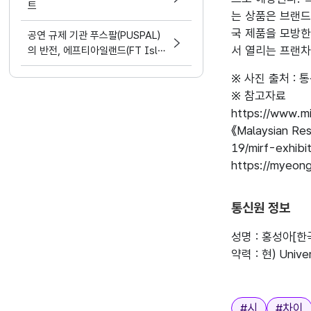
트
는 상품은 브랜드
국 제품을 모방한
공연 규제 기관 푸스팔(PUSPAL)
서 열리는 프랜차
의 반전, 에프티아일랜드(FT Isla
nd) 무대에 함께 호응해 화제
※ 사진 출처 : 
※ 참고자료

https://www.mi
《Malaysian Res
19/mirf-exhibi
https://myeon
통신원 정보
성명 : 홍성아[
약력 : 현) Unive
태그
#
시
#
차이