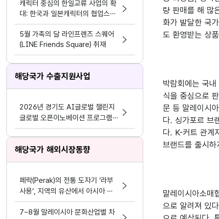
캐릭터 중심의 한일교류 사업의 확
량 판매를 해 많
대: 한국과 일본캐릭터의 협업스토
화가 발달한 국가
어 개최
5월 가족의 달 라인프렌즈 스퀘어
도 환영받는 상품
(LINE Friends Square) 취재
해당국가 수출지원사업
박람회에는 국내 
식을 중심으로 판
2026년 경기도 AI글로벌 챌린지
문 등 말레이시
글로벌 오픈이노베이션 프로그램
다. 싱가포르 브
참가기업 모집 공고
다. K-커트 관
브랜드를 출시하게
해당국가 해외시장동향
페락(Perak)의 전통 도자기 ‘라부
사용’, 지역의 유산에서 아시아 문
말레이시아소매협회
화 교류의 가능성으로
으로 알려져 있다
7~8월 말레이시아 문화산업별 차
으로 예상된다. 