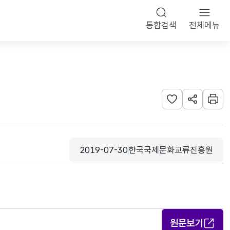
통합검색
전체메뉴
관심사 등록하기
URL 공유하
인쇄
2019-07-30
한국국제문화교류진흥원
등록일
수집기관
원문보기