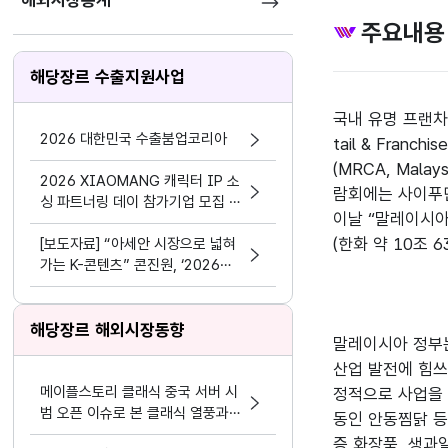
해외시장통계
주요내용
해당장르 수출지원사업
국내 유명 프랜차이
2026 대한민국 수출붐업코리아
tail & Fra
(MRCA, Mala
2026 XIAOMANG 캐릭터 IP 소
람회에는 사이푸
싱 파트너링 데이 참가기업 모집 공
이날 “말레이시아
고
(한화 약 10조
[보도자료] “아세안 시장으로 넓혀
가는 K-콘텐츠” 콘진원, ‘2026
한-아세안 K-콘텐츠 비즈위크’성공
적 마무리
해당장르 해외시장동향
말레이시아 정부는
산업 발전에 힘쓰
메이플스토리 클래식 중국 서버 시
정적으로 사업을 
범 오픈 이슈로 본 클래식 열풍과
동인 안동찜닭 등
시의성
증 화장품, 생과