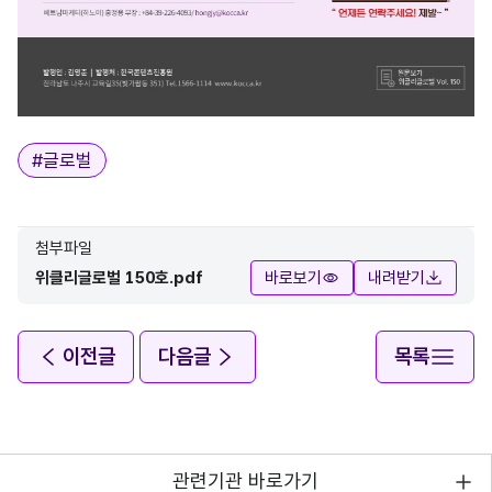
태그
#
글로벌
첨부파일
위클리글로벌 150호.pdf
바로보기
내려받기
이전글
다음글
목록
관련기관 바로가기