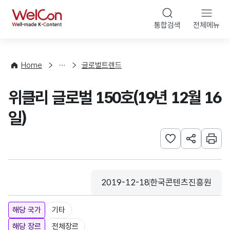
본문 바로가기
WelCon
통합검색
전체메뉴
해
외
동
향
Home
글로벌트렌드
·
통
위클리 글로벌 150호(19년 12월 16
계
일)
관심사 등록하기
URL 공유하
인쇄
2019-12-18
한국콘텐츠진흥원
등록일
수집기관
해당 국가
기타
해당 장르
전체장르