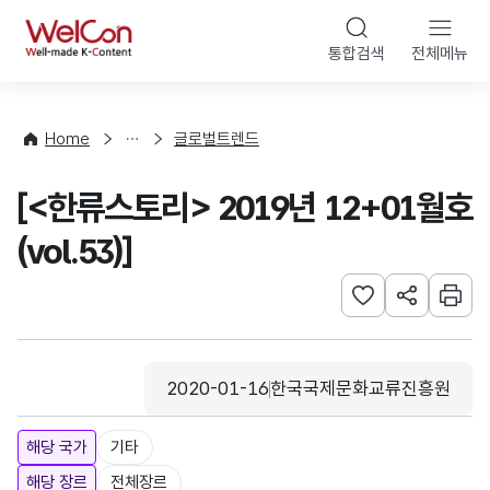
본문 바로가기
WelCon
통합검색
전체메뉴
해
외
동
향
Home
글로벌트렌드
·
통
[<한류스토리> 2019년 12+01월호
계
(vol.53)]
관심사 등록하기
URL 공유하
인쇄
2020-01-16
한국국제문화교류진흥원
등록일
수집기관
해당 국가
기타
해당 장르
전체장르