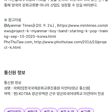
통해 양국의 문화교류뿐 아니라 산업도 성장할 수 있길 바라본다.
※ 참고자료

《Myanmar Times》 (20. 9. 24.) , (https://www.mmtimes.com/n
ews/project-k-myanmar-boy-band-starting-k-pop-traini
ng-sep-15-2020-korea.html

PhoThuTaw.com, http://www.phothutaw.com/2016/10/proje
ct-k.html

통신원 정보
통신원 정보

성명 : 곽희민[한국국제문화교류진흥원 미얀마/양곤 통신원]

약력 : 현) KOTRA 양곤무역관 근무 양곤외국어대학교 미얀마어 전공

태그
#
미얀마
#
한국
#
포스
#
포스코
#
교류