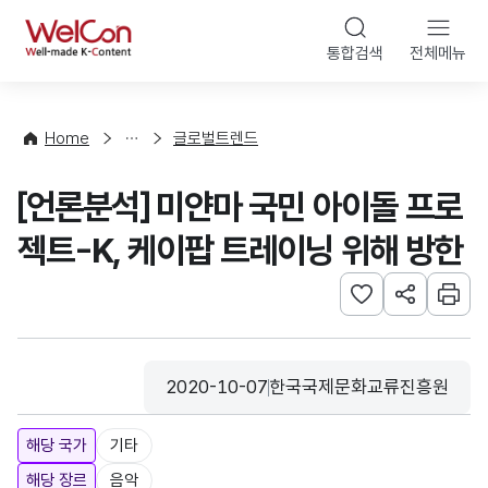
본문 바로가기
WelCon
통합검색
전체메뉴
해
외
동
향
Home
글로벌트렌드
·
통
[언론분석] 미얀마 국민 아이돌 프로
계
젝트-K, 케이팝 트레이닝 위해 방한
관심사 등록하기
URL 공유하
인쇄
2020-10-07
한국국제문화교류진흥원
등록일
수집기관
해당 국가
기타
해당 장르
음악