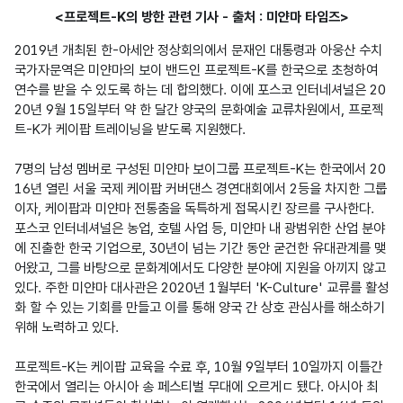
<프로젝트-K의 방한 관련 기사 - 출처 : 미얀마 타임즈>
2019년 개최된 한-아세안 정상회의에서 문재인 대통령과 아웅산 수치 
국가자문역은 미얀마의 보이 밴드인 프로젝트-K를 한국으로 초청하여 
연수를 받을 수 있도록 하는 데 합의했다. 이에 포스코 인터네셔널은 20
20년 9월 15일부터 약 한 달간 양국의 문화예술 교류차원에서, 프로젝
트-K가 케이팝 트레이닝을 받도록 지원했다.

7명의 남성 멤버로 구성된 미얀마 보이그룹 프로젝트-K는 한국에서 20
16년 열린 서울 국제 케이팝 커버댄스 경연대회에서 2등을 차지한 그룹
이자, 케이팝과 미얀마 전통춤을 독특하게 접목시킨 장르를 구사한다. 
포스코 인터네셔널은 농업, 호텔 사업 등, 미얀마 내 광범위한 산업 분야
에 진출한 한국 기업으로, 30년이 넘는 기간 동안 굳건한 유대관계를 맺
어왔고, 그를 바탕으로 문화계에서도 다양한 분야에 지원을 아끼지 않고 
있다. 주한 미얀마 대사관은 2020년 1월부터 'K-Culture' 교류를 활성
화 할 수 있는 기회를 만들고 이를 통해 양국 간 상호 관심사를 해소하기 
위해 노력하고 있다.

프로젝트-K는 케이팝 교육을 수료 후, 10월 9일부터 10일까지 이틀간 
한국에서 열리는 아시아 송 페스티벌 무대에 오르게ㄷ 됐다. 아시아 최