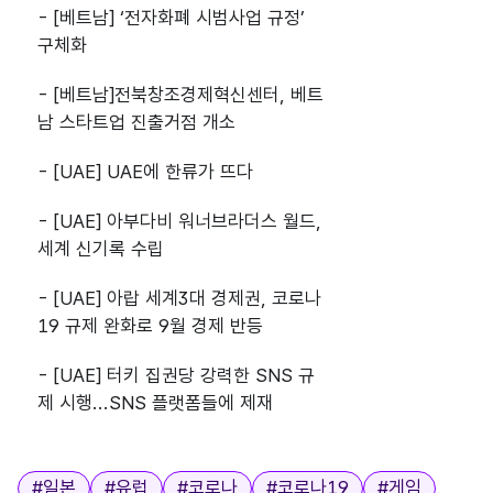
- [베트남] ‘전자화폐 시범사업 규정’
구체화
- [베트남]전북창조경제혁신센터, 베트
남 스타트업 진출거점 개소
- [UAE] UAE에 한류가 뜨다
- [UAE] 아부다비 워너브라더스 월드,
세계 신기록 수립
- [UAE] 아랍 세계3대 경제권, 코로나
19 규제 완화로 9월 경제 반등
- [UAE] 터키 집권당 강력한 SNS 규
제 시행...SNS 플랫폼들에 제재
태그
#
일본
#
유럽
#
코로나
#
코로나19
#
게임