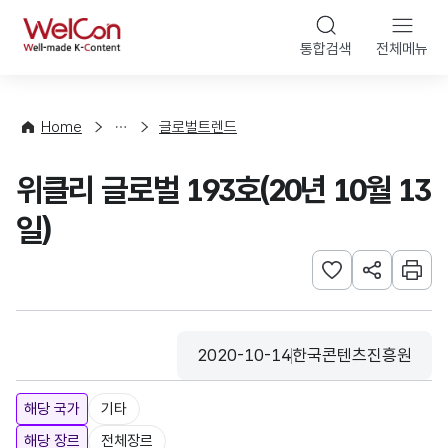
본문 바로가기
WelCon
통합검색
전체메뉴
해
외
동
향
Home
글로벌트렌드
·
통
위클리 글로벌 193호(20년 10월 13
계
일)
관심사 등록하기
URL 공유하
인쇄
2020-10-14
한국콘텐츠진흥원
등록일
수집기관
해당 국가
기타
해당 장르
전체장르