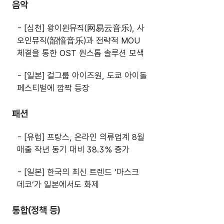
음악
- [심천] 왕이윈뮤직(网易云音乐), 사
오인뮤직(韶愔音乐)과 전략적 MOU
체결을 통한 OST 원스톱 솔루션 모색
- [일본] 걸그룹 아이즈원, 도쿄 아이돌
페스티벌에 깜짝 등장
패션
- [유럽] 프랑스, 온라인 의류업계 8월
매출 작년 동기 대비 38.3% 증가
- [일본] 한국의 최신 트렌드 ‘마스크
데코’가 일본에서도 화제
통합(정책 등)