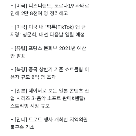
- [미국] 디즈니랜드, 코로나19 사태로
인해 2만 8천여 명 정리해고
- [미국] 미국 내 '틱톡(TikTok) 앱 금
지령' 청문회, 대선 다음날 열릴 예정
- [유럽] 프랑스 문화부 2021년 예산
안 발표
- [북경] 중국 상반기 기준 쇼트클립 이
용자 규모 8억 명 초과
- [일본] 데이터로 보는 일본 콘텐츠 산
업 시리즈 3-음악 소프트 판매&렌탈/
스트리밍 시장 규모
- [인니] 트로트 행사 개최한 지역의원
불구속 기소