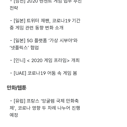
- [심천] 2020 텐센트 게임 업무 추진
전략
- [일본] 트위터 재팬, 코로나19 기간
중 게임 관련 동향 변화 소개
- [일본] 5G 플랫폼 ‘가상 시부야’와
‘넷플릭스’ 협업
- [인니] < 2020 게임 프라임> 개최
- [UAE] 코로나19 어둠 속 게임 붐
만화/웹툰
- [유럽] 프랑스 ‘앙굴렘 국제 만화축
제’, 코로나 영향 두 차례 나누어 진행
예정