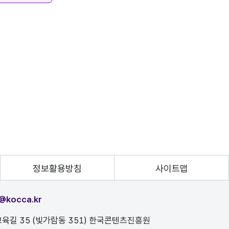
정보활용방침
사이트맵
@kocca.kr
육길 35 (빛가람동 351) 한국콘텐츠진흥원