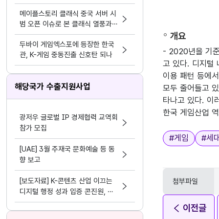
모바일>
메이플스토리 클래식 중국 서버 시
범 오픈 이슈로 본 클래식 열풍과
시의성
개요
두바이 게임엑스포에 등장한 한국
- 2020년을 
관, K-게임 중동진출 신호탄 되나
고 있다. 디지털
이용 패턴 등에서
해당국가 수출지원사업
모두 줄어들고 있
타나고 있다. 이
한국 게임산업 역
광저우 글로벌 IP 경제협력 교역회
참가 모집
태그
#
게임
#
세
[UAE] 3월 주재국 문화예술 등 동
향 보고
[보도자료] K-콘텐츠 산업 이끄는
첨부파일
디지털 행정 성과 입증 콘진원, 정
보화⋅데이터 분야 평가 3관왕 달성
이전글