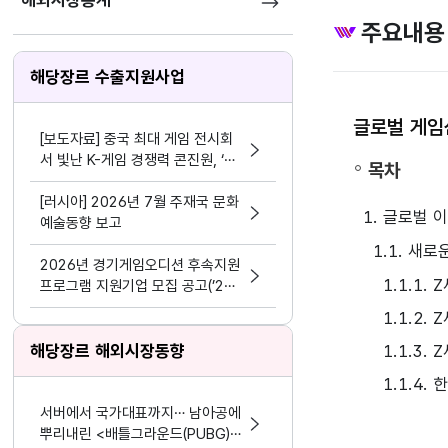
해외시장통계
주요내용
해당장르 수출지원사업
글로벌 게임산
[보도자료] 중국 최대 게임 전시회
서 빛난 K-게임 경쟁력 콘진원, ‘차
목차
이나조이 2026’ 한국공동관 성료
[러시아] 2026년 7월 주재국 문화
1. 글로벌 
예술동향 보고
1.1. 새
2026년 경기게임오디션 후속지원
1.1.1.
프로그램 지원기업 모집 공고(’24
~’25년 선정기업 대상)
1.1.2.
해당장르 해외시장동향
1.1.3.
1.1.4
서버에서 국가대표까지… 남아공에
뿌리내린 <배틀그라운드(PUBG)