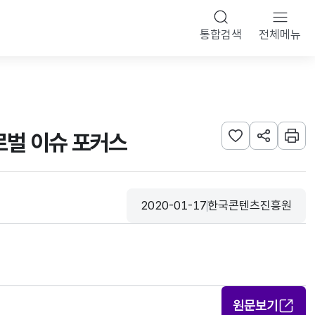
통합검색
전체메뉴
글로벌 이슈 포커스
관심사 등록하기
URL 공유하
인쇄
2020-01-17
한국콘텐츠진흥원
등록일
수집기관
원문보기