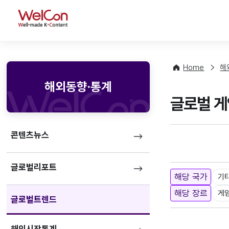
WelCon
Home
해
해외동향·통계
글로벌 게
콘텐츠뉴스
글로벌리포트
해당 국가
기
해당 장르
게
글로벌트렌드