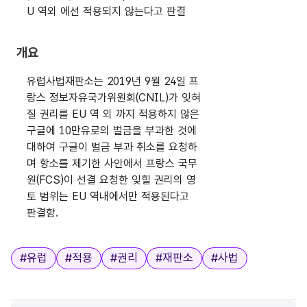
U 역외 에선 적용되지 않는다고 판결
개요
유럽사법재판소는 2019년 9월 24일 프
랑스 정보자유국가위원회(CNIL)가 잊혀
질 권리를 EU 역 외 까지 적용하지 않은
구글에 10만유로의 벌금을 부과한 것에
대하여 구글이 벌금 부과 취소를 요청하
며 항소를 제기한 사안에서 프랑스 국무
원(FCS)이 선결 요청한 잊힐 권리의 영
토 범위는 EU 역내에서만 적용된다고
판결함.
태그
#
유럽
#
적용
#
권리
#
재판소
#
사법