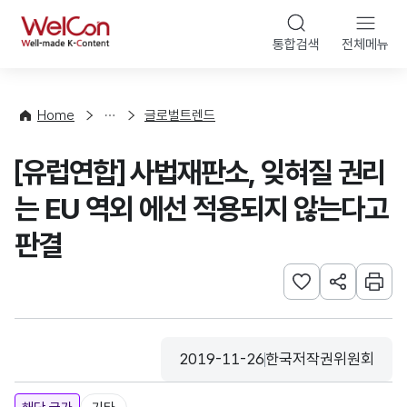
본문 바로가기
WelCon
통합검색
전체메뉴
해
외
동
향
Home
글로벌트렌드
·
통
[유럽연합] 사법재판소, 잊혀질 권리
계
는 EU 역외 에선 적용되지 않는다고
판결
관심사 등록하기
URL 공유하
인쇄
2019-11-26
한국저작권위원회
등록일
수집기관