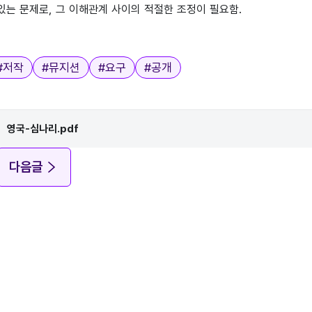
있는 문제로, 그 이해관계 사이의 적절한 조정이 필요함.
#
저작
#
뮤지션
#
요구
#
공개
영국-심나리.pdf
다음글