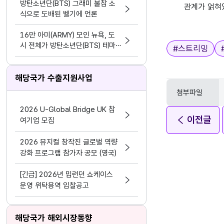
방탄소년단(BTS) 그래미 불참 소
관계가 얽혀
식으로 도배된 벨기에 언론
16만 아미(ARMY) 모인 뉴욕, 도
시 전체가 방탄소년단(BTS) 테마
태그
#
스트리밍
파크가 됐다.
해당국가 수출지원사업
첨부파일
2026 U-Global Bridge UK 참
이전글
여기업 모집
2026 뮤지컬 창작진 글로벌 역량
강화 프로그램 참가자 공모 (영국)
[긴급] 2026년 밉런던 쇼케이스
운영 위탁용역 입찰공고
해당국가 해외시장동향