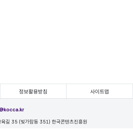
정보활용방침
사이트맵
@kocca.kr
육길 35 (빛가람동 351) 한국콘텐츠진흥원