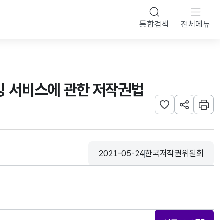
통합검색
전체메뉴
리밍 서비스에 관한 저작권법
관심사 등록하기
URL 공유하
인쇄
2021-05-24
한국저작권위원회
등록일
수집기관