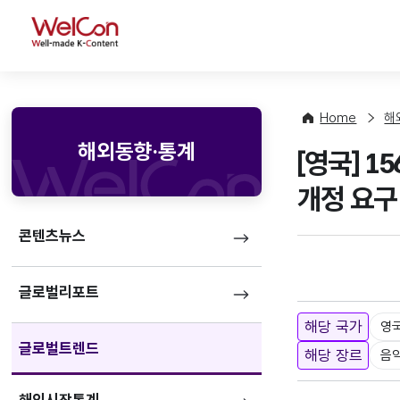
WelCon
Home
해
해외동향·통계
[영국] 
개정 요구
콘텐츠뉴스
글로벌리포트
해당 국가
영
글로벌트렌드
해당 장르
음