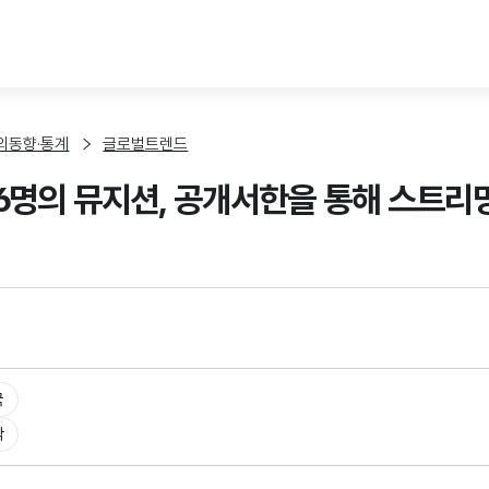
본문 바로가기
외동향·통계
글로벌트렌드
156명의 뮤지션, 공개서한을 통해 스트
국
악