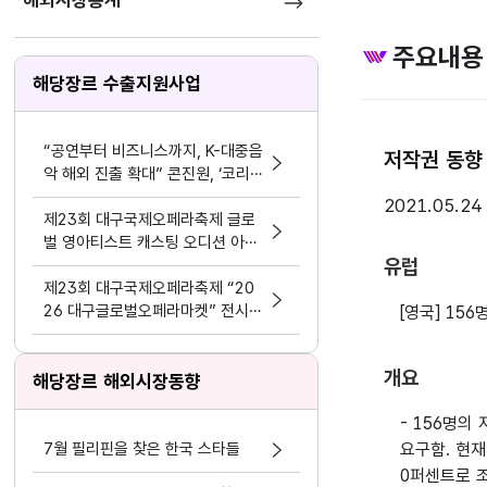
해외시장통계
주요내용
해당장르 수출지원사업
“공연부터 비즈니스까지, K-대중음
저작권 동향 
악 해외 진출 확대” 콘진원, ‘코리
아 스포트라이트 @인도네시아’ 개
2021.05.24
최
제23회 대구국제오페라축제 글로
벌 영아티스트 캐스팅 오디션 아리
유럽
아 부문 참가자 공고
제23회 대구국제오페라축제 “20
26 대구글로벌오페라마켓” 전시부
[영국] 15
스 및 레퍼토리피칭 참가 예술단체
모집 공고
개요
해당장르 해외시장동향
- 156명
7월 필리핀을 찾은 한국 스타들
요구함. 현
0퍼센트로 조