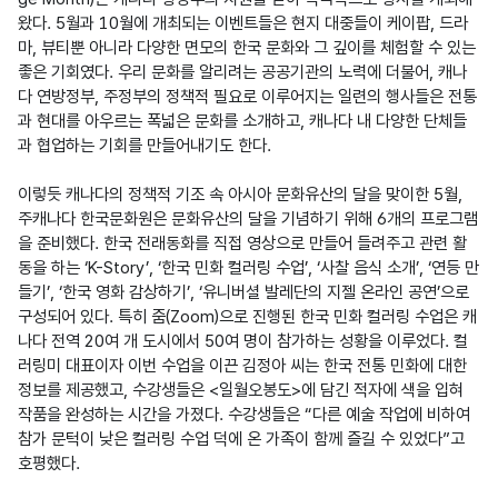
왔다. 5월과 10월에 개최되는 이벤트들은 현지 대중들이 케이팝, 드라
마, 뷰티뿐 아니라 다양한 면모의 한국 문화와 그 깊이를 체험할 수 있는 
좋은 기회였다. 우리 문화를 알리려는 공공기관의 노력에 더불어, 캐나
다 연방정부, 주정부의 정책적 필요로 이루어지는 일련의 행사들은 전통
과 현대를 아우르는 폭넓은 문화를 소개하고, 캐나다 내 다양한 단체들
과 협업하는 기회를 만들어내기도 한다.

이렇듯 캐나다의 정책적 기조 속 아시아 문화유산의 달을 맞이한 5월, 
주캐나다 한국문화원은 문화유산의 달을 기념하기 위해 6개의 프로그램
을 준비했다. 한국 전래동화를 직접 영상으로 만들어 들려주고 관련 활
동을 하는 ‘K-Story’, ‘한국 민화 컬러링 수업’, ‘사찰 음식 소개’, ‘연등 만
들기’, ‘한국 영화 감상하기’, ‘유니버셜 발레단의 지젤 온라인 공연’으로 
구성되어 있다. 특히 줌(Zoom)으로 진행된 한국 민화 컬러링 수업은 캐
나다 전역 20여 개 도시에서 50여 명이 참가하는 성황을 이루었다. 컬
러링미 대표이자 이번 수업을 이끈 김정아 씨는 한국 전통 민화에 대한 
정보를 제공했고, 수강생들은 <일월오봉도>에 담긴 적자에 색을 입혀 
작품을 완성하는 시간을 가졌다. 수강생들은 “다른 예술 작업에 비하여 
참가 문턱이 낮은 컬러링 수업 덕에 온 가족이 함께 즐길 수 있었다”고 
호평했다.
