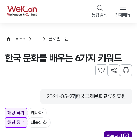
본문 바로가기
WelCon
통합검색
전체메뉴
해
외
동
향
Home
글로벌트렌드
·
통
한국 문화를 배우는 6가지 키워드
계
관심사 등록하기
URL 공유하
인쇄
2021-05-27
한국국제문화교류진흥원
등록일
수집기관
해당 국가
캐나다
해당 장르
대중문화
원문보기