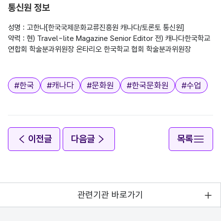
통신원 정보
성명 : 고한나[한국국제문화교류진흥원 캐나다/토론토 통신원]

약력 : 현) Travel-lite Magazine Senior Editor 전) 캐나다한국학교 
연합회 학술분과위원장 온타리오 한국학교 협회 학술분과위원장

태그
#
한국
#
캐나다
#
문화원
#
한국문화원
#
수업
이전글
다음글
목록
관련기관 바로가기