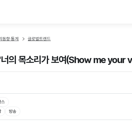
본문 바로가기
외동향·통계
글로벌트렌드
너의 목소리가 보여(Show me your vo
랑스
악
방송