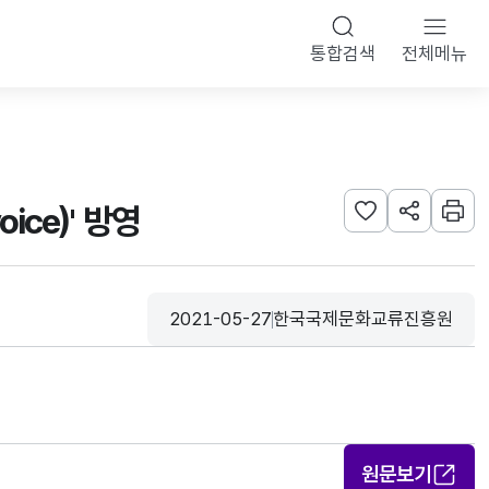
통합검색
전체메뉴
ice)' 방영
관심사 등록하기
URL 공유하
인쇄
2021-05-27
한국국제문화교류진흥원
등록일
수집기관
원문보기