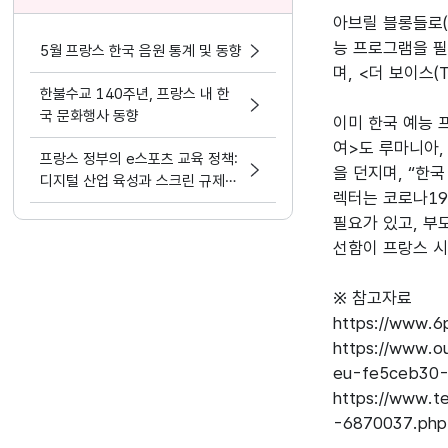
아브릴 블롱들로(A
능 프로그램을 필
5월 프랑스 한국 음원 통계 및 동향
며, <더 보이스(
한불수교 140주년, 프랑스 내 한
국 문화행사 동향
이미 한국 예능 
여>도 루마니아,
프랑스 정부의 e스포츠 교육 정책:
을 던지며, “한
디지털 산업 육성과 스크린 규제의
렉터는 코로나19
딜레마
필요가 있고, 부
선함이 프랑스 시
※ 참고자료

https://www.6
https://www.o
eu-fe5ceb30
https://www.t