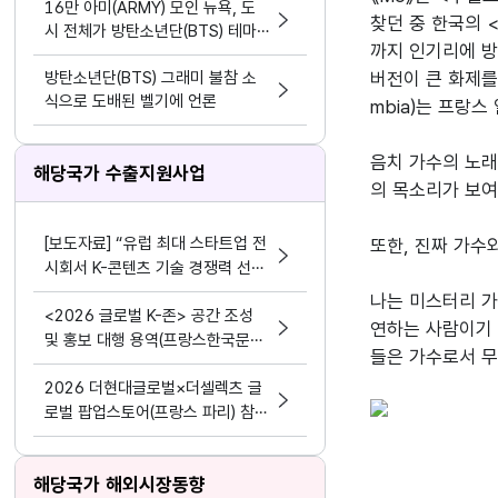
16만 아미(ARMY) 모인 뉴욕, 도
찾던 중 한국의 
시 전체가 방탄소년단(BTS) 테마
까지 인기리에 방
파크가 됐다.
방탄소년단(BTS) 그래미 불참 소
버전이 큰 화제를
식으로 도배된 벨기에 언론
mbia)는 프랑스
음치 가수의 노래
해당국가 수출지원사업
의 목소리가 보여
[보도자료] “유럽 최대 스타트업 전
또한, 진짜 가수
시회서 K-콘텐츠 기술 경쟁력 선보
여” 콘진원, 프랑스 ‘비바테크 202
나는 미스터리 가
<2026 글로벌 K-존> 공간 조성
6’ 한국공동관 운영
연하는 사람이기 
및 홍보 대행 용역(프랑스한국문화
들은 가수로서 무
원)
2026 더현대글로벌×더셀렉츠 글
로벌 팝업스토어(프랑스 파리) 참가
사 모집
해당국가 해외시장동향