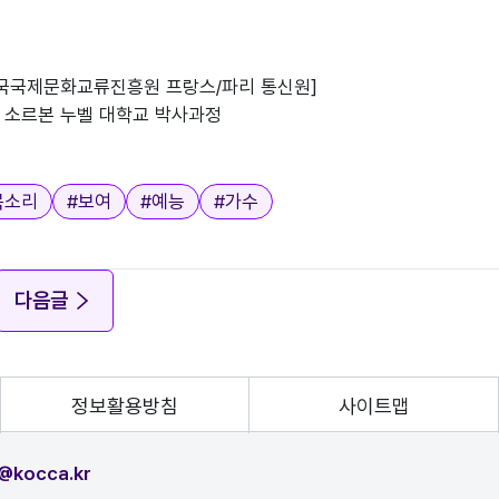
한국국제문화교류진흥원 프랑스/파리 통신원]

리3 소르본 누벨 대학교 박사과정

목소리
#
보여
#
예능
#
가수
다음글
정보활용방침
사이트맵
@kocca.kr