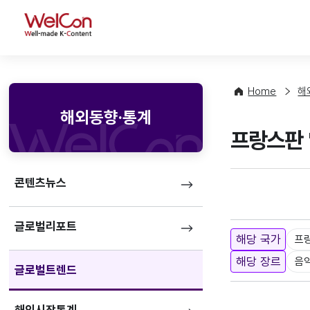
WelCon
Home
해
해외동향·통계
프랑스판 '
콘텐츠뉴스
글로벌리포트
해당 국가
프
해당 장르
음
글로벌트렌드