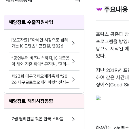
해외시장통계
주요내용
해당장르 수출지원사업
프랑스 공중파 방송
[보도자료] “아세안 시장으로 넓혀
프로그램을 방영하
가는 K-콘텐츠” 콘진원, ‘2026
탕으로 제작된 예
한-아세안 K-콘텐츠 비즈위크’성공
었다.

적 마무리
“공연부터 비즈니스까지, K-대중음
악 해외 진출 확대” 콘진원, ‘코리
지난 2019년 프
아 스포트라이트 @인도네시아’ 개
최
제23회 대구국제오페라축제 “20
하여 같은 시간대
26 대구글로벌오페라마켓” 전시부
싱어스(Good 
스 및 레퍼토리피칭 참가 예술단체
모집 공고
해당장르 해외시장동향
7월 필리핀을 찾은 한국 스타들
《M6》는 <누벨스