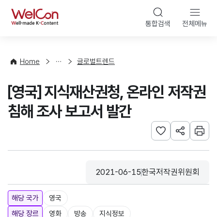
본문 바로가기
WelCon
통합검색
전체메뉴
해
외
동
향
Home
글로벌트렌드
·
통
[영국] 지식재산권청, 온라인 저작권
계
침해 조사 보고서 발간
관심사 등록하기
URL 공유하
인쇄
2021-06-15
한국저작권위원회
등록일
수집기관
해당 국가
영국
해당 장르
영화
방송
지식정보