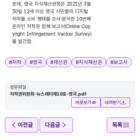
운데, 영국 지식재산권청은 2021년 3월
30일 12세 이상 영국 시민들의 디지털
저작물 소비 행태를 조사·분석한 10번째
온라인 저작권 침해 보고서(Online Cop
yright Infringement tracker Survey)
를 발간함.
태그
#
저작
#
영국
#
재산권
#
지식재산권
#
보고서
첨부파일
저작권위원회-뉴스레터제10호-영국.pdf
바로보기
내려받기
이전글
다음글
목록