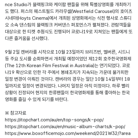
nce Studio가 블랙핑크와 케이팝 팬들을 위해 특별상영회를 개최하기
도 했다. 퍼스의 웨스트필드 카라우셀(Westfield Carousel)의 호이츠
시네마(Hoyts Cinema)에서 개최된 상영회에서는 식전 행사로 스튜디
오 소속 댄스팀의 블랙핑크 커버댄스 퍼포먼스가 펼쳐졌다. 관람객들을 
대상으로 한 티켓 추첨식도 진행되어 코로나19로 지쳐있는 팬들에게 또 
다른 즐거움을 선사했다.

9월 2일 캔버라를 시작으로 10월 23일까지 브리즈번, 멜버른, 시드니 
등 주요 도시를 순회하면서 개최될 예정이었던 제12회 호주한국영화제
(The 12th Korean Film Festival in Australia)는 연기되었다. 코로
나19 확산으로 인한 각 주에서 봉쇄조치가 지속되는 가운데 불가피한 
일정 변경이 이뤄진 것이다. 캔버라의 경우는 일단 10월 14일부터 18
일까지로 일정이 변경되었다. 나머지 일정은 아직 미정이다. 하루 빨리 
상황이 진정되어 현지의 한류팬들이 한국영화제를 통해 좋아하는 한국 
영화를 즐길 수 있게 되기를 바란다.

※ 참고자료

https://itopchart.com/au/en/top-songs/k-pop/

https://itopchart.com/au/en/music-album-charts/k-pop/

https://www.boxofficemojo.com/weekend/2021W32/?area