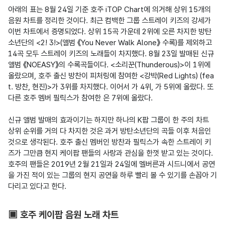
아래의 표는 8월 24일 기준 호주 iTOP Chart에 의거해 상위 15개의 
음원 차트를 정리한 것이다. 최근 컴백한 그룹 스트레이 키즈의 강세가 
이번 차트에서 증명되었다. 상위 15곡 가운데 2위에 오른 차지한 방탄
소년단의 <2! 3!>(앨범 《You Never Walk Alone》 수록)를 제외하고 
14곡 모두 스트레이 키즈의 노래들이 차지했다. 8월 23일 발매된 신규 
앨범 《NOEASY》의 수록곡들이다. <소리꾼(Thunderous)>이 1위에 
올랐으며, 호주 출신 방찬이 피처링에 참여한 <강박(Red Lights) (fea
t. 방찬, 현진)>가 3위를 차지했다. 이어서 
가 4위, 
가 5위에 올랐다. 또 
다른 호주 멤버 필릭스가 참여한 
은 7위에 올랐다.

신규 앨범 발매의 효과이기는 하지만 하나의 K팝 그룹이 한 주의 차트 
상위 순위를 거의 다 차지한 것은 과거 방탄소년단의 곡들 이후 처음인 
것으로 생각된다. 호주 출신 멤버인 방찬과 필릭스가 속한 스트레이 키
즈가 그만큼 현지 케이팝 팬들의 사랑과 관심을 한껏 받고 있는 것이다. 
호주의 팬들은 2019년 2월 21일과 24일에 멜버른과 시드니에서 공연
을 가진 적이 있는 그룹의 현지 공연을 하루 빨리 볼 수 있기를 손꼽아 기
다리고 있다고 한다.
▣ 호주 케이팝 음원 노래 차트