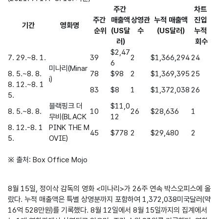
주간 
차트 
주간 
매출액
상영관
누적 매출액
진입 
기간
영화명
순위
(US달
수
(US달러)
누적 
러)
회수
$2,47
7. 29.~8. 1.
39
2
$1,366,294
24
6
미나리(Minar
8. 5.~8. 8.
78
$98
2
$1,369,395
25
i)
8. 12.~8. 1
83
$8
1
$1,372,038
26
5.
블랙핑크 더 
$11,0
8. 5.~8. 8.
10
26
$28,636
1
무비(BLACK
12
8. 12.-8. 1
PINK THE M
45
$778
2
$29,480
2
5.
OVIE)
※ 출처: Box Office Mojo
8월 15일, 정이삭 감독의 영화 <미나리>가 26주 연속 박스오피스에 올
랐다. 누적 매출액은 특별 상영분까지 포함하여 1,372,038미국달러(약 
16억 528만원)를 기록했다. 8월 12일에서 8월 15일까지의 집계에서