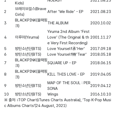
1
NOEASY
2021.08.23
Kids)
브레이브걸스(Brave 
2
After 'We Ride' - EP
2021.08.23
Girls)
BLACKPINK(블랙핑
3
THE ALBUM
2020.10.02
크)
Yiruma 2nd Album 'First 
4
이루마(Yiruma)
Love' (The Original & th
2001.11.27
e Very First Recording)
5
방탄소년단(BTS)
Love Yourself承'Her'
2017.09.18
6
방탄소년단(BTS)
Love Yourself轉'Tear'
2018.05.18
BLACKPINK(블랙핑
7
SQUARE UP - EP
2018.06.15
크)
BLACKPINK(블랙핑
8
KILL THIS LOVE - EP
2019.04.05
크)
MAP OF THE SOUL : PER
9
방탄소년단(BTS)
2019.04.12
SONA
10
방탄소년단(BTS)
Wings
2016.10.10
※ 출처: iTOP Chart(iTunes Charts Australia), ‘Top K-Pop Musi
c Albums Charts’(24 August, 2021)