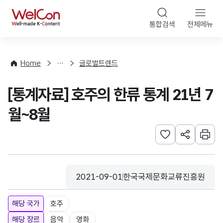
본문 바로가기
WelCon
통합검색
전체메뉴
해
외
동
향
Home
글로벌트렌드
·
통
[통계자료] 호주의 한류 통계 21년 7
계
월~8월
관심사 등록하기
URL 공유하
인쇄
2021-09-01
한국국제문화교류진흥원
등록일
수집기관
해당 국가
호주
해당 장르
음악
영화