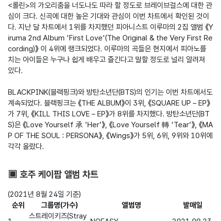
<롤린>의 가오리춤을 너도나도 따라 할 정도로 브레이브걸스에 대한 관
심이 크다. 신곡에 대한 높은 기대와 관심이 이번 차트에서 확인된 것이
다. 지난 달 차트에서 1위를 차지했던 피아니스트 이루마의 2집 앨범 《Y
iruma 2nd Album 'First Love'(The Original & the Very First Re
cording)》 이 4위에 랭크되었다. 이루마의 곡들은 현지에서 피아노를 
치는 아이들은 누구나 쉽게 배우고 즐긴다고 말할 정도로 널리 알려져 
있다.

BLACKPINK(블랙핑크)와 방탄소년단(BTS)의 인기는 이번 차트에서도 
계속되었다. 블랙핑크는 《THE ALBUM》이 3위, 《SQUARE UP – EP》
가 7위, 《KILL THIS LOVE – EP》가 8위를 차지했다. 방탄소년단(BT
S)은 《Love Yourself 承 'Her'》, 《Love Yourself 轉 'Tear'》, 《MA
P OF THE SOUL : PERSONA》, 《Wings》가 5위, 6위, 9위와 10위에 
각각 올랐다.
▣ 호주 케이팝 앨범 차트
순위
그룹명(가수)
앨범명
발매일
스트레이키즈(Stray 