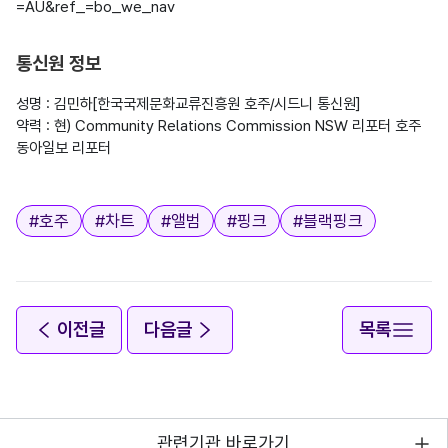
=AU&ref_=bo_we_nav
통신원 정보
성명 : 김민하[한국국제문화교류진흥원 호주/시드니 통신원]

약력 : 현) Community Relations Commission NSW 리포터 호주 
동아일보 리포터

태그
#
호주
#
차트
#
앨범
#
핑크
#
블랙핑크
이전글
다음글
목록
관련기관 바로가기