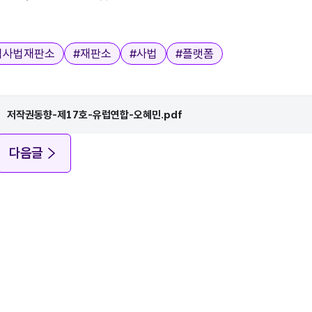
럽사법재판소
#
재판소
#
사법
#
플랫폼
저작권동향-제17호-유럽연합-오혜민.pdf
다음글