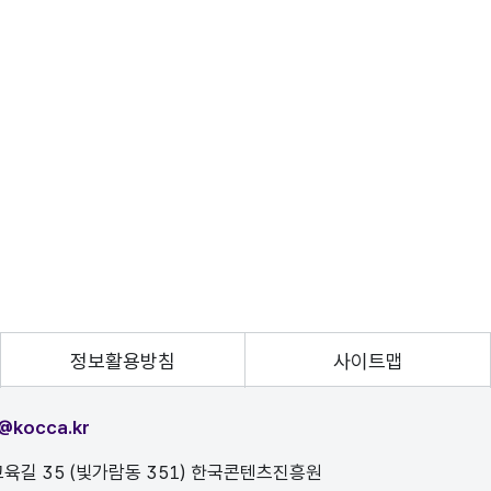
정보활용방침
사이트맵
@kocca.kr
육길 35 (빛가람동 351) 한국콘텐츠진흥원