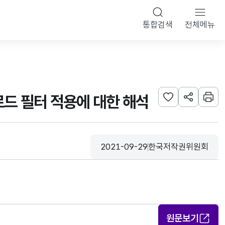
통합검색
전체메뉴
로드 필터 적용에 대한 해석
관심사 등록하기
URL 공유하
인쇄
2021-09-29
한국저작권위원회
등록일
수집기관
원문보기