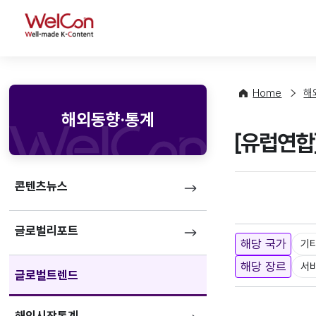
WelCon
Home
해
해외동향·통계
[유럽연합
콘텐츠뉴스
글로벌리포트
해당 국가
기
해당 장르
서
글로벌트렌드