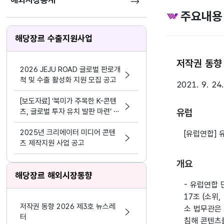
해외시장통계
주요내용
해당장르 수출지원사업
저작권 동향 
2026 JEJU ROAD 글로벌 판로개
척 및 수출 활성화 지원 모집 공고
2021. 9. 24
[보도자료] ‘북미가 주목한 K-콘텐
츠, 글로벌 투자 유치 발판 마련’ 콘
유럽
진원, ‘유녹(U-KNOCK) 2025 in
USA’ 성공적 개최
2025년 크리에이터 미디어 콘텐
[유럽연합]
츠 제작지원 사업 공고
개요
해당장르 해외시장동향
- 유럽연합 단
17조 (소
저작권 동향 2026 제3호 뉴스레
소 법무관은
터
침해 콘텐츠