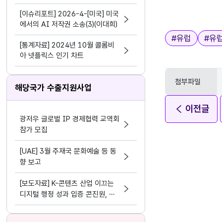
[이슈리포트] 2026-4-[미국] 미국
에서의 AI 저작권 소송(3)(이대희)
태그
#
유럽
#
유
[통계자료] 2024년 10월 콜롬비
아 넷플릭스 인기 차트
첨부파일
해당국가 수출지원사업
이전글
광저우 글로벌 IP 경제협력 교역회
참가 모집
[UAE] 3월 주재국 문화예술 등 동
향 보고
[보도자료] K-콘텐츠 산업 이끄는
디지털 행정 성과 입증 콘진원, 정
보화⋅데이터 분야 평가 3관왕 달성