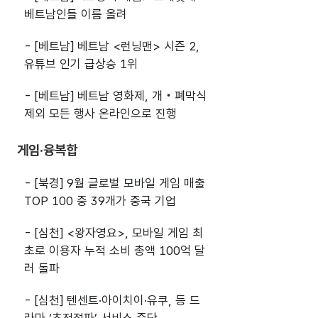
베트남인들 이름 올려
- [베트남] 베트남 <런닝맨> 시즌 2,
유튜브 인기 급상승 1위
- [베트남] 베트남 영화제, 개‧폐막식
제외 모든 행사 온라인으로 진행
게임·융복합
- [북경] 9월 글로벌 모바일 게임 매출
TOP 100 중 39개가 중국 기업
- [심천] <왕자영요>, 모바일 게임 최
초로 이용자 누적 소비 총액 100억 달
러 돌파
- [심천] 텐센트·아이치이·유쿠, 등 드
라마 ‘초전점파’ 서비스 중단