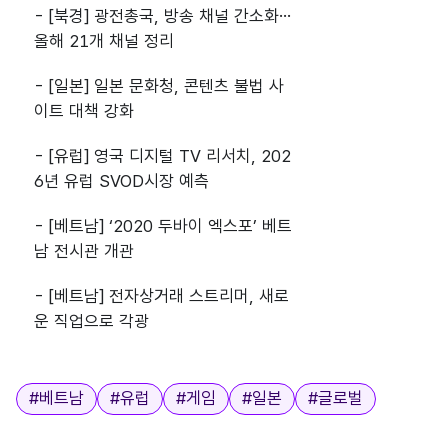
- [북경] 광전총국, 방송 채널 간소화…
올해 21개 채널 정리
- [일본] 일본 문화청, 콘텐츠 불법 사
이트 대책 강화
- [유럽] 영국 디지털 TV 리서치, 202
6년 유럽 SVOD시장 예측
- [베트남] ‘2020 두바이 엑스포’ 베트
남 전시관 개관
- [베트남] 전자상거래 스트리머, 새로
운 직업으로 각광
태그
#
베트남
#
유럽
#
게임
#
일본
#
글로벌