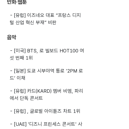
만화·웹툰
- [유럽] 이즈네오 대표 “프랑스 디지
털 산업 혁신 부재” 비판
음악
- [미국] BTS,
로 빌보드 HOT100 여
섯 번째 1위
- [일본] 도쿄 시부야역 통로 ‘2PM 로
드’ 이채
- [유럽] 카드(KARD) 멤버 비엠, 파리
에서 단독 콘서트
- [유럽]
, 글로벌 아이튠즈 차트 1위
- [UAE] ‘디즈니 프린세스 콘서트' 사