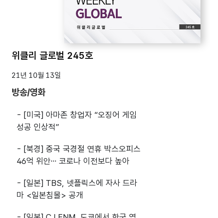
위클리 글로벌 245호
21년 10월 13일
방송/영화
- [미국] 아마존 창업자 “오징어 게임
성공 인상적”
- [북경] 중국 국경절 연휴 박스오피스
46억 위안… 코로나 이전보다 높아
- [일본] TBS, 넷플릭스에 자사 드라
마 <일본침몰> 공개
- [일본] CJ ENM, 도쿄에서 한국 영