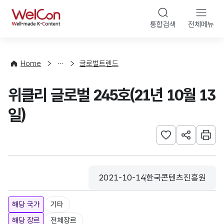
본문 바로가기
WelCon
통합검색
전체메뉴
해
외
동
향
Home
글로벌트렌드
·
통
위클리 글로벌 245호(21년 10월 13
계
일)
관심사 등록하기
URL 공유하
인쇄
2021-10-14
한국콘텐츠진흥원
등록일
수집기관
해당 국가
기타
해당 장르
전체장르