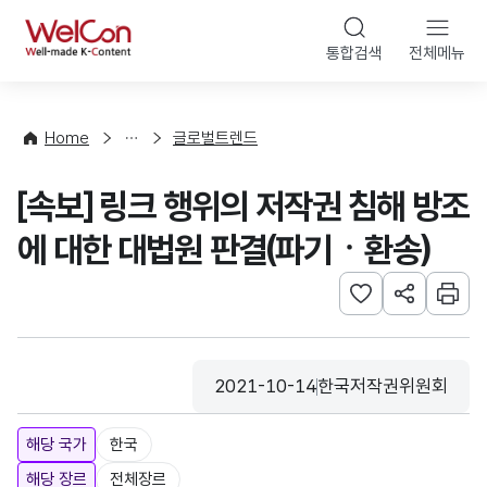
본문 바로가기
WelCon
통합검색
전체메뉴
해
외
동
향
Home
글로벌트렌드
·
통
[속보] 링크 행위의 저작권 침해 방조
계
에 대한 대법원 판결(파기ㆍ환송)
관심사 등록하기
URL 공유하
인쇄
2021-10-14
한국저작권위원회
등록일
수집기관
해당 국가
한국
해당 장르
전체장르