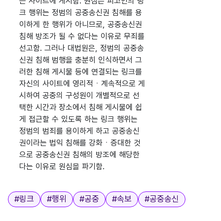
는 사이트에 게시함. 원심은 피고인의 링
크 행위는 정범의 공중송신권 침해를 용
이하게 한 행위가 아니므로, 공중송신권
침해 방조가 될 수 없다는 이유로 무죄를
선고함. 그러나 대법원은, 정범의 공중송
신권 침해 범행을 충분히 인식하면서 그
러한 침해 게시물 등에 연결되는 링크를
자신의 사이트에 영리적ㆍ계속적으로 게
시하여 공중의 구성원이 개별적으로 선
택한 시간과 장소에서 침해 게시물에 쉽
게 접근할 수 있도록 하는 링크 행위는
정범의 범죄를 용이하게 하고 공중송신
권이라는 법익 침해를 강화ㆍ증대한 것
으로 공중송신권 침해의 방조에 해당한
다는 이유로 원심을 파기함.
태그
#
링크
#
행위
#
공중
#
속보
#
공중송신