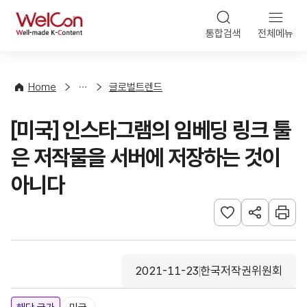
본문 바로가기
WelCon
통합검색
전체메뉴
해
외
동
향
Home
글로벌트렌드
·
통
[미국] 인스타그램의 임베딩 링크 툴
계
은 저작물을 서버에 저장하는 것이
아니다
관심사 등록하기
URL 공유하
인쇄
2021-11-23
한국저작권위원회
등록일
수집기관