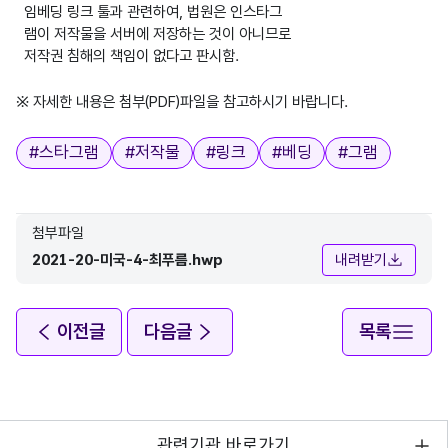
임베딩 링크 툴과 관련하여, 법원은 인스타그
램이 저작물을 서버에 저장하는 것이 아니므로
저작권 침해의 책임이 없다고 판시함.
※ 자세한 내용은 첨부(PDF)파일을 참고하시기 바랍니다.
태그
#
스타그램
#
저작물
#
링크
#
베딩
#
그램
첨부파일
2021-20-미국-4-최푸름.hwp
내려받기
이전글
다음글
목록
관련기관 바로가기