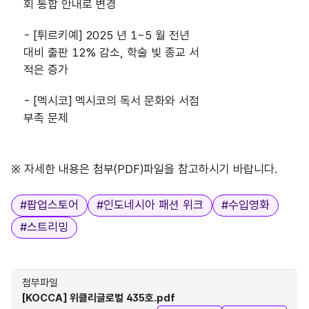
회 통합 안내로 변경
- [튀르키예] 2025 년 1~5 월 전년
대비 출판 12% 감소, 학술 빛 종교 서
적은 증가
- [멕시코] 멕시코의 독서 문화와 서점
부족 문제
※ 자세한 내용은 첨부(PDF)파일을 참고하시기 바랍니다.
태그
#
팝업스토어
#
인도네시아 패션 위크
#
수입영화
#
스트리밍
첨부파일
[KOCCA] 위클리글로벌 435호.pdf