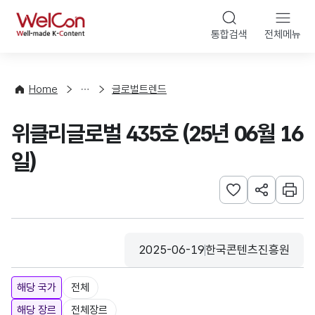
본문 바로가기
WelCon
통합검색
전체메뉴
해
외
동
향
Home
글로벌트렌드
·
통
위클리글로벌 435호 (25년 06월 16
계
일)
관심사 등록하기
URL 공유하
인쇄
2025-06-19
한국콘텐츠진흥원
등록일
수집기관
해당 국가
전체
해당 장르
전체장르