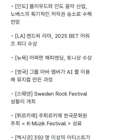
- [인도] 볼리우드와 인도 음악 산업,
노베스의 획기적인 저작권 승소로 수혜
전망
- [LA] 켄드릭 라마, 2025 BET 어워
즈 최다 수상
- [뉴욕] 어쩌면 해피엔딩, 토니상 수상
- [영국] 그룹 아바 멤버가 AI 를 이용
해 뮤지컬 만든 과정
- [스웨덴] Sweden Rock Festival
성황리 개최
- [튀르키예] 주튀르키예 한국문화원
주최 < K-Müzik Festivali > 성료
- [멕시코] 350 명 이상의 아티스트가