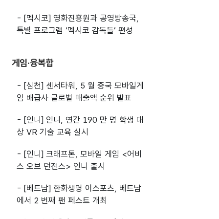
- [멕시코] 영화진흥원과 공영방송국,
특별 프로그램 ‘멕시코 감독들’ 편성
게임·융복합
- [심천] 센서타워, 5 월 중국 모바일게
임 배급사 글로벌 매출액 순위 발표
- [인니] 인니, 연간 190 만 명 학생 대
상 VR 기술 교육 실시
- [인니] 크래프톤, 모바일 게임 <어비
스 오브 던전스> 인니 출시
- [베트남] 한화생명 이스포츠, 베트남
에서 2 번째 팬 페스트 개최