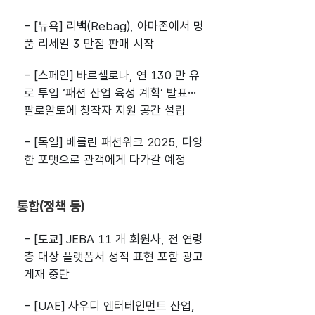
- [뉴욕] 리백(Rebag), 아마존에서 명
품 리세일 3 만점 판매 시작
- [스페인] 바르셀로나, 연 130 만 유
로 투입 ‘패션 산업 육성 계획’ 발표…
팔로알토에 창작자 지원 공간 설립
- [독일] 베를린 패션위크 2025, 다양
한 포맷으로 관객에게 다가갈 예정
통합(정책 등)
- [도쿄] JEBA 11 개 회원사, 전 연령
층 대상 플랫폼서 성적 표현 포함 광고
게재 중단
- [UAE] 사우디 엔터테인먼트 산업,