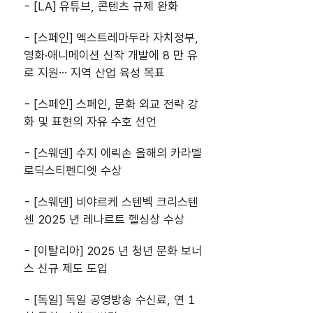
- [LA] 유튜브, 콘텐츠 규제 완화
- [스페인] 엑스트레마두라 자치정부,
영화·애니메이션 신작 개발에 8 만 유
로 지원… 지역 산업 육성 목표
- [스페인] 스페인, 문화 외교 전략 강
화 및 표현의 자유 수호 선언
- [스웨덴] 수지 에릭손 올해의 카라멜
로딕스티펜디엣 수상
- [스웨덴] 비야르케 스텐벡 크리스텐
센 2025 년 레나르트 헬싱상 수상
- [이탈리아] 2025 년 청년 문화 보너
스 신규 제도 도입
- [독일] 독일 공영방송 수신료, 연 1