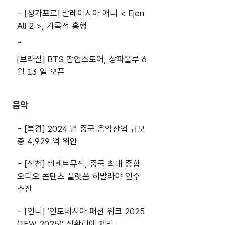
- [싱가포르] 말레이시아 애니 < Ejen
Ali 2 >, 기록적 흥행
-
[브라질] BTS 팝업스토어, 상파울루 6
월 13 일 오픈
음악
- [북경] 2024 년 중국 음악산업 규모
총 4,929 억 위안
- [심천] 텐센트뮤직, 중국 최대 종합
오디오 콘텐츠 플랫폼 히말라야 인수
추진
- [인니] ‘인도네시아 패션 위크 2025
(IFW 2025)’ 성황리에 폐막