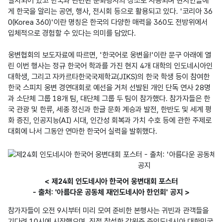
설치되어 있고 한국과 관련된 문화행사의 장소로 사용되며 현지인들에
게 한국을 알리는 공연, 행사, 전시회 등으로 활용되고 있다. '코리아 36
0(Korea 360)'이란 명칭은 한국의 다양한 매력을 360도 전방위에서 
입체적으로 경험할 수 있다는 의미를 담았다.

웅변협회의 보도자료에 따르면, '한국어로 웅변을!'이란 문구 아래에 열
린 이번 행사는 정규 한국어 학과를 가진 현지 4개 대학의 인도네시아인 
대학생, 그리고 자카르타한국국제학교(JIKS)의 한국 학생 등이 참여한 
한국 스피치 웅변 경연대회로 예선을 거처 선발된 개인 단독 연사 28명
과 소단체 그룹 18개 팀, 대단체 그룹 두 팀이 참가했다. 참가자들은 한
국 관광 및 한류, 세종 정신과 한글 문화 계승과 발전, 한반도 및 세계 평
화 증진, 인공지능(AI) 시대, 인간성 회복과 가치 수호 등에 관한 주제로 
대회에 나서 그동안 연마한 한국어 실력을 발휘했다.
< 제24회 인도네시아 한국어 웅변대회 포스터
- 출처: '아름다운 공동체 재인도네시아 한인회' 공지 >
참가자들이 오전 9시부터 미리 모여 준비한 본행사는 귀빈과 관객들을 
기다려 10시에 시작했으며, 직접 참석한 강원준 주인도네시아 대한민국 