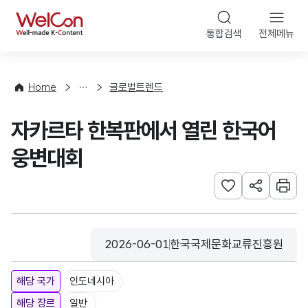
본문 바로가기
WelCon
통합검색
전체메뉴
해
외
동
향
Home
글로벌트렌드
·
통
자카르타 한복판에서 열린 한국어
계
웅변대회
관심사 등록하기
URL 공유하
인쇄
2026-06-01
한국국제문화교류진흥원
등록일
수집기관
해당 국가
인도네시아
해당 장르
일반