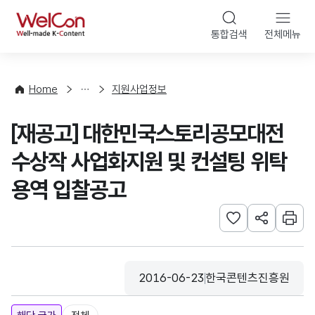
본문 바로가기
WelCon
통합검색
전체메뉴
행
사
·
사
Home
지원사업정보
업
신
[재공고] 대한민국스토리공모대전
청
수상작 사업화지원 및 컨설팅 위탁
용역 입찰공고
관심사 등록하기
URL 공유하
인쇄
2016-06-23
한국콘텐츠진흥원
등록일
수집기관