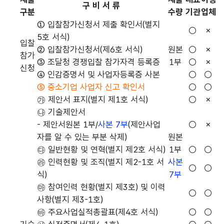
구 비 서 류
구분
수량
기관
업체
① 입찰참가신청서 제출 확인서(별지
○
×
5호 서식)
입찰
② 입찰참가신청서(제6호 서식)
원본
○
×
참가
③ 조달청 경쟁입찰 참가자격 등록증
1부
○
×
신청
④ 인감증명서 및 사업자등록증 사본
○
○
⑤ 중소기업 사업자 신고 확인서
○
○
㉮ 제안서 표지(별지 제1호 서식)
○
×
㉯ 기술제안서
- 제안서원본 1부/
사본 7부
(제안사업
○
×
자를 알 수 있는 부분 삭제)
원본
㉰ 일반현황 및 연혁(별지 제2호 서식)
1부
○
○
㉱ 인력현황 및 조직(별지 제2-1호 서
사본
○
○
식)
7부
㉲ 참여인력 현황(별지 제3호) 및 이력
○
○
사항(별지 제3-1호)
㉳ 주요사업실적총괄표(제4호 서식)
○
○