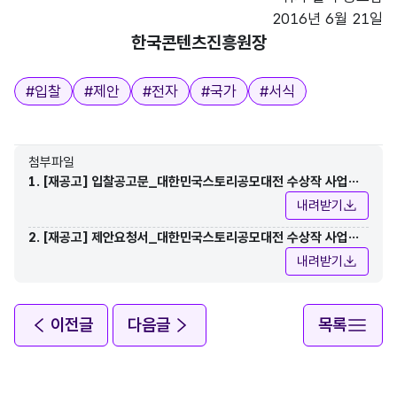
2016년 6월 21일
한국콘텐츠진흥원장
태그
#
입찰
#
제안
#
전자
#
국가
#
서식
첨부파일
1. [재공고] 입찰공고문_대한민국스토리공모대전 수상작 사업화
지원 및 컨설팅.hwp
내려받기
2. [재공고] 제안요청서_대한민국스토리공모대전 수상작 사업화
지원 및 컨설팅.hwp
내려받기
이전글
다음글
목록