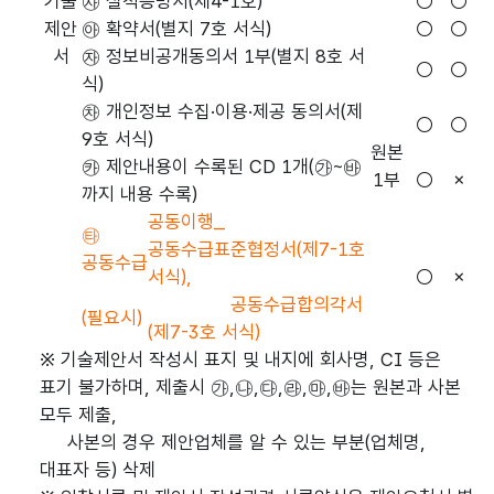
기술
㉴ 실적증명서(제4-1호)
○
○
제안
㉵ 확약서(별지 7호 서식)
○
○
서
㉶ 정보비공개동의서 1부(별지 8호 서
○
○
식)
㉷ 개인정보 수집·이용·제공 동의서(제
○
○
9호 서식)
원본
㉸ 제안내용이 수록된 CD 1개(㉮~㉳
1부
○
×
까지 내용 수록)
공동이행_
㉹
공동수급표준협정서(제7-1호
공동수급
서식),
○
×
공동수급합의각서
(필요시)
(제7-3호 서식)
※ 기술제안서 작성시 표지 및 내지에 회사명, CI 등은
표기 불가하며, 제출시 ㉮,㉯,㉰,㉱,㉲,㉳는 원본과 사본
모두 제출,
사본의 경우 제안업체를 알 수 있는 부분(업체명,
대표자 등) 삭제