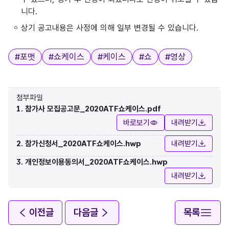
니다.
상기 공고내용은 사정에 의해 일부 변경될 수 있습니다.
태그
#
포맷
#
쇼케이스
#
케이스
#
쇼
#
영상
첨부파일
1. 참가사 모집공고문_2020ATF쇼케이스.pdf
바로보기
내려받기
2. 참가신청서_2020ATF쇼케이스.hwp
내려받기
3. 개인정보이용동의서_2020ATF쇼케이스.hwp
내려받기
이전글
다음글
목록