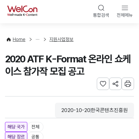
본문 바로가기
WelCon
통합검색
전체메뉴
행
사
·
사
Home
지원사업정보
업
신
2020 ATF K-Format 온라인 쇼케
청
이스 참가작 모집 공고
관심사 등록하기
URL 공유하
인쇄
2020-10-20
한국콘텐츠진흥원
등록일
수집기관
해당 국가
전체
해당 장르
공통