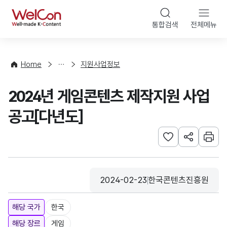
본문 바로가기
WelCon
통합검색
전체메뉴
행
사
·
사
Home
지원사업정보
업
신
2024년 게임콘텐츠 제작지원 사업
청
공고[다년도]
관심사 등록하기
URL 공유하
인쇄
2024-02-23
한국콘텐츠진흥원
등록일
수집기관
해당 국가
한국
해당 장르
게임