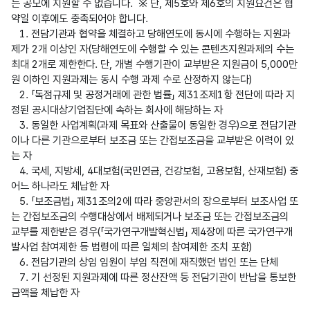
는 공모에 지원할 수 없습니다.  ※ 단, 제5호와 제6호의 지원요건은 협
약일 이후에도 충족되어야 합니다. 

   1. 전담기관과 협약을 체결하고 당해연도에 동시에 수행하는 지원과
제가 2개 이상인 자(당해연도에 수행할 수 있는 콘텐츠지원과제의 수는 
최대 2개로 제한한다. 단, 개별 수행기관이 교부받은 지원금이 5,000만
원 이하인 지원과제는 동시 수행 과제 수로 산정하지 않는다)

   2. 「독점규제 및 공정거래에 관한 법률」 제31조제1항 전단에 따라 지
정된 공시대상기업집단에 속하는 회사에 해당하는 자

   3. 동일한 사업계획(과제 목표와 산출물이 동일한 경우)으로 전담기관
이나 다른 기관으로부터 보조금 또는 간접보조금을 교부받은 이력이 있
는 자

   4. 국세, 지방세, 4대보험(국민연금, 건강보험, 고용보험, 산재보험) 중 
어느 하나라도 체납한 자

   5. 「보조금법」 제31조의2에 따라 중앙관서의 장으로부터 보조사업 또
는 간접보조금의 수행대상에서 배제되거나 보조금 또는 간접보조금의 
교부를 제한받은 경우(「국가연구개발혁신법」 제4장에 따른 국가연구개
발사업 참여제한 등 법령에 따른 일체의 참여제한 조치 포함)

   6. 전담기관의 상임 임원이 부임 직전에 재직했던 법인 또는 단체

   7. 기 선정된 지원과제에 따른 정산잔액 등 전담기관이 반납을 통보한 