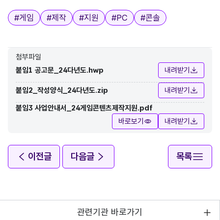
태그
#
게임
#
제작
#
지원
#
PC
#
콘솔
첨부파일
붙임1 공고문_24다년도.hwp
내려받기
붙임2_작성양식_24다년도.zip
내려받기
붙임3 사업안내서_24게임콘텐츠제작지원.pdf
바로보기
내려받기
이전글
다음글
목록
관련기관 바로가기