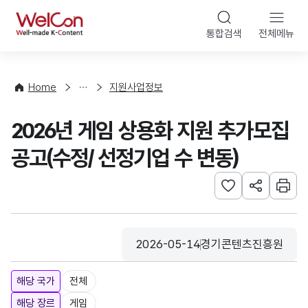
본문 바로가기
WelCon
통합검색
전체메뉴
행
사
·
사
Home
지원사업정보
업
신
2026년 게임 상용화 지원 추가모집
청
공고(수정/ 선정기업 수 변동)
관심사 등록하기
URL 공유하
인쇄
2026-05-14
경기콘텐츠진흥원
등록일
수집기관
해당 국가
전체
해당 장르
게임