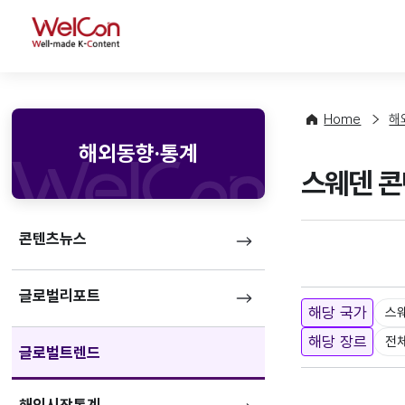
WelCon
Home
해
해외동향·통계
스웨덴 콘텐
콘텐츠뉴스
글로벌리포트
해당 국가
스
해당 장르
전
글로벌트렌드