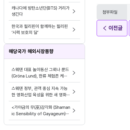
케팅 결합
캐나다에 방탄소년단(BTS) 거리가
첨부파일
생긴다
한국과 필리핀이 함께하는 필리핀
이전글
‘시력 보호의 달’
해당국가 해외시장동향
스웨덴 대표 놀이동산 그뢰나 룬드
(Gröna Lund), 한류 체험존 케이
스트리트(K-street) 조성
스웨덴 정부, 관객 중심 지속 가능
한 영화산업 육성을 위한 새 영화
정책 발표
<가야금의 무(巫)감각화 (Shaman
ic Sensibility of Gayageum)>
공연 현장에 가다