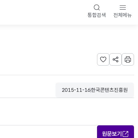
통합검색
전체메뉴
관심사 등록하기
URL 공유하
인쇄
2015-11-16
한국콘텐츠진흥원
등록일
수집기관
원문보기