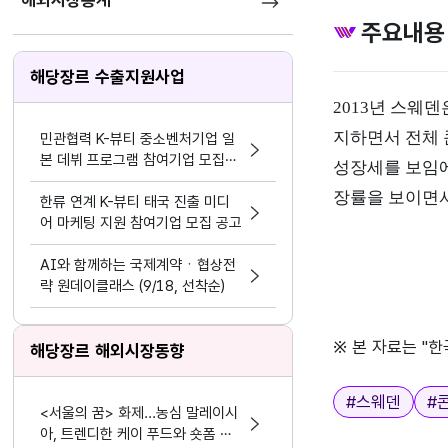
해외시장통계
주요내용
해당장르 수출지원사업
2013년 스웨
지하면서 전체 
민관협력 K-뷰티 중소벤처기업 일
본 데뷔 프로그램 참여기업 모집공
성장세를 보임에 
고
장률을 보이면서 
한류 연계 K-뷰티 태국 진출 미디
어 마케팅 지원 참여기업 모집 공고
AI와 함께하는 국제계약ㆍ협상전
략 원데이클래스 (9/18, 선착순)
※ 본 자료는 "
해당장르 해외시장동향
태그
#
스웨덴
#
<서울의 꿈> 화제...농심 말레이시
아, 트렌디한 케이 푸드와 숏폼 마