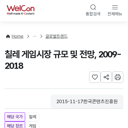
본문 바로가기
WelCon
통합검색
전체메뉴
해
외
동
향
Home
글로벌트렌드
·
통
칠레 게임시장 규모 및 전망, 2009-
계
2018
관심사 등록하기
URL 공유하
인쇄
2015-11-17
한국콘텐츠진흥원
등록일
수집기관
해당 국가
칠레
해당 장르
게임