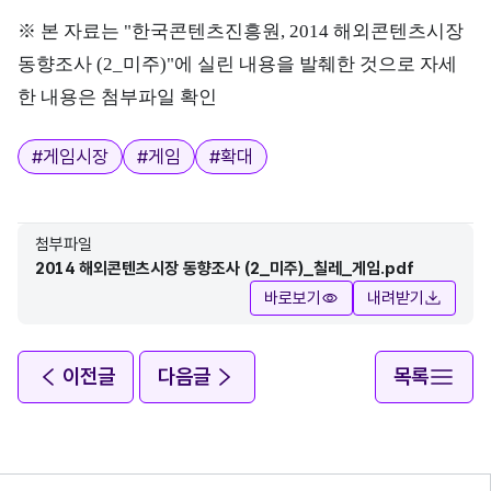
※ 본 자료는 "한국콘텐츠진흥원, 2014 해외콘텐츠시장
동향조사 (2_미주)"에 실린 내용을 발췌한 것으로 자세
한 내용은 첨부파일 확인
태그
#
게임시장
#
게임
#
확대
첨부파일
2014 해외콘텐츠시장 동향조사 (2_미주)_칠레_게임.pdf
바로보기
내려받기
이전글
다음글
목록