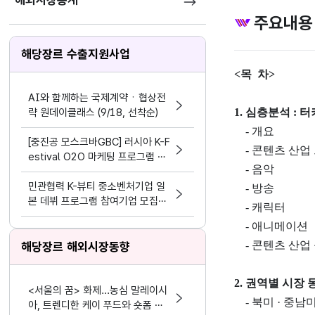
해외시장통계
주요내용
해당장르 수출지원사업
<목 차>
AI와 함께하는 국제계약ㆍ협상전
략 원데이클래스 (9/18, 선착순)
1. 심층분석 : 
- 개요
[중진공 모스크바GBC] 러시아 K-F
- 콘텐츠 산업
estival O2O 마케팅 프로그램 참
- 음악
여기업 모집 공고(~8.19)
민관협력 K-뷰티 중소벤처기업 일
- 방송
본 데뷔 프로그램 참여기업 모집공
- 캐릭터
고
- 애니메이션
- 콘텐츠 산업
해당장르 해외시장동향
2. 권역별 시장 
<서울의 꿈> 화제...농심 말레이시
- 북미 · 중남
아, 트렌디한 케이 푸드와 숏폼 마