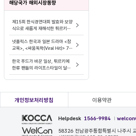
해당국가 해외시장동향
제15회 한식경연대회 발효와 보양
식으로 새롭게 재해석한 튀르키예
한식
넷플릭스 한국과 일본 드라마 <참
교육>, <싸움독학(Viral Hit)> 7일
의 침묵을 깨고 1위와 6위에 나란
한국 푸드가 바꾼 일상, 튀르키예
히 서다
한류 팬들의 라이프스타일이 달라
지고 있다
개인정보처리방침
이용약관
Helpdesk
1566-9984
welcon
58326 전남광주통합특별시 나주시 교