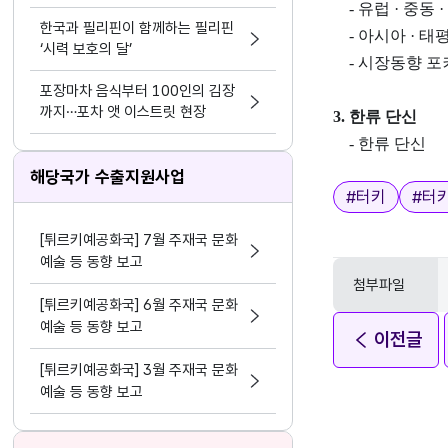
케팅 결합
- 유럽 · 중동 
한국과 필리핀이 함께하는 필리핀
- 아시아 · 태
‘시력 보호의 달’
- 시장동향 포커
포장마차 음식부터 100인의 김장
까지…포차 앳 이스트릿 현장
3. 한류 단신
- 한류 단신
해당국가 수출지원사업
태그
#
터키
#
터
[튀르키예공화국] 7월 주재국 문화
예술 등 동향 보고
첨부파일
[튀르키예공화국] 6월 주재국 문화
예술 등 동향 보고
이전글
[튀르키예공화국] 3월 주재국 문화
예술 등 동향 보고