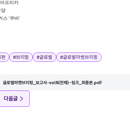
· 아프리카
평양
스 '쿠바'
키편
#
브리핑
#
글로벌
#
글로벌마켓브리핑
글로벌마켓브리핑_보고서-vol8(전체)-링크_최종본.pdf
다음글