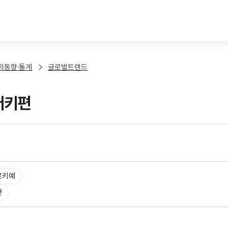
본문 바로가기
외동향·통계
글로벌트렌드
 터키편
르키예
반