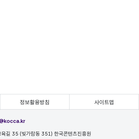
정보활용방침
사이트맵
@kocca.kr
육길 35 (빛가람동 351) 한국콘텐츠진흥원