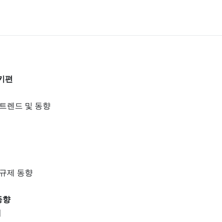
터키편
 트렌드 및 동향
 규제 동향
동향
미