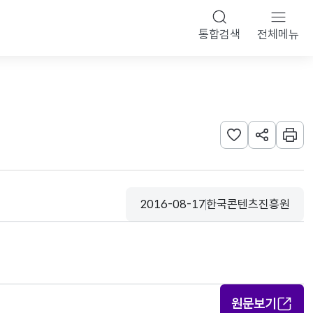
통합검색
전체메뉴
관심사 등록하기
URL 공유하
인쇄
2016-08-17
한국콘텐츠진흥원
등록일
수집기관
원문보기