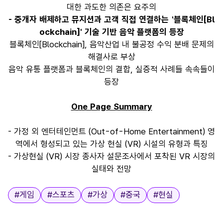
대한 과도한 의존은 요주의
- 중개자 배제하고 뮤지션과 고객 직접 연결하는 '블록체인[Bl
ockchain]' 기술 기반 음악 플랫폼의 등장
블록체인[Blockchain], 음악산업 내 불공정 수익 분배 문제의
해결사로 부상
음악 유통 플랫폼과 블록체인의 결합, 실증적 사례들 속속들이
등장
One Page Summary
- 가정 외 엔터테인먼트 (Out-of-Home Entertainment) 영
역에서 형성되고 있는 가상 현실 (VR) 시설의 유형과 특징
- 가상현실 (VR) 시장 종사자 설문조사에서 포착된 VR 시장의
실태와 전망
태그
#
게임
#
스포츠
#
가상
#
중국
#
현실