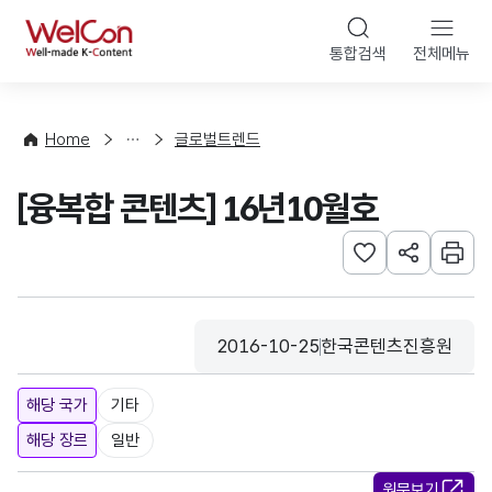
본문 바로가기
WelCon
통합검색
전체메뉴
해
외
동
향
Home
글로벌트렌드
·
통
[융복합 콘텐츠] 16년10월호
계
관심사 등록하기
URL 공유하
인쇄
2016-10-25
한국콘텐츠진흥원
등록일
수집기관
해당 국가
기타
해당 장르
일반
원문보기