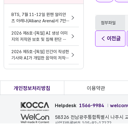
BTS, 7월 11-12일 뮌헨 알리안
츠 아레나(Allianz Arena)서 7만
첨부파일
여명 아미와 공연 성료
2026 제6호-[독일] AI 생성 이미
이전글
지의 저작권 보호 및 침해 판단 기
준(박희영)
2026 제5호-[독일] 인간이 작성한
기사와 AI가 개입한 음악의 저작권
보호에 관한 지방법원판결(박희영)
개인정보처리방침
이용약관
Helpdesk
1566-9984
welcon
58326 전남광주통합특별시 나주시 교
사업자등록번호 105-82-17272