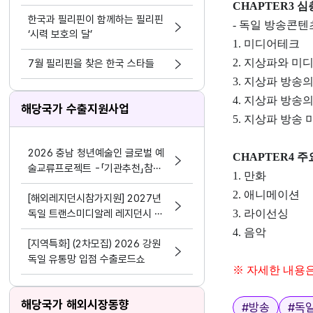
케팅 결합
CHAPTER3 
한국과 필리핀이 함께하는 필리핀
- 독일 방송콘텐
‘시력 보호의 달’
1. 미디어테크
2. 지상파와 
7월 필리핀을 찾은 한국 스타들
3. 지상파 방송
4. 지상파 방송
해당국가 수출지원사업
5. 지상파 방송
2026 충남 청년예술인 글로벌 예
CHAPTER4 
술교류프로젝트 -「기관추천」참여
1. 만화
자 추가모집 공고
2. 애니메이션
[해외레지던시참가지원] 2027년
독일 트랜스미디알레 레지던시 참
3. 라이선싱
가
4. 음악
[지역특화] (2차모집) 2026 강원
독일 유통망 입점 수출로드쇼
※ 자세한 내용은
태그
해당국가 해외시장동향
#
방송
#
독