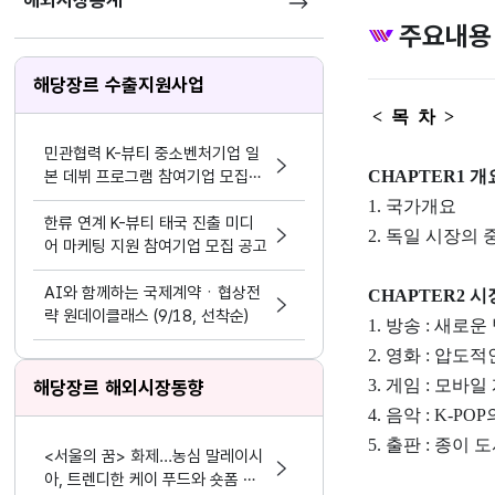
해외시장통계
주요내용
해당장르 수출지원사업
< 목 차 >
민관협력 K-뷰티 중소벤처기업 일
본 데뷔 프로그램 참여기업 모집공
CHAPTER1 개
고
1. 국가개요
한류 연계 K-뷰티 태국 진출 미디
2. 독일 시장의
어 마케팅 지원 참여기업 모집 공고
AI와 함께하는 국제계약ㆍ협상전
CHAPTER2 시
략 원데이클래스 (9/18, 선착순)
1. 방송 : 새
2. 영화 : 압
3. 게임 : 모
해당장르 해외시장동향
4. 음악 : K-
5. 출판 : 종이
<서울의 꿈> 화제...농심 말레이시
아, 트렌디한 케이 푸드와 숏폼 마