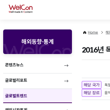
WelCon
Home
해
해외동향·통계
2016년
콘텐츠뉴스
글로벌리포트
해당 국가
독
해당 장르
음
글로벌트렌드