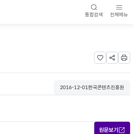
통합검색
전체메뉴
관심사 등록하기
URL 공유하
인쇄
2016-12-01
한국콘텐츠진흥원
등록일
수집기관
원문보기