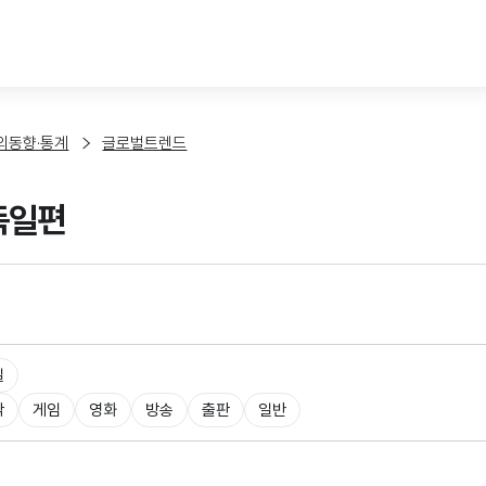
본문 바로가기
외동향·통계
글로벌트렌드
 독일편
일
악
게임
영화
방송
출판
일반