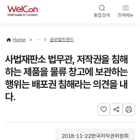
본문 바로가기
WelCon
통합검색
전체메뉴
해
외
동
향
Home
글로벌트렌드
·
통
사법재판소 법무관, 저작권을 침해
계
하는 제품을 물류 창고에 보관하는
행위는 배포권 침해라는 의견을 내
다.
관심사 등록하기
URL 공유하
인쇄
2018-11-22
한국저작권위원회
등록일
수집기관