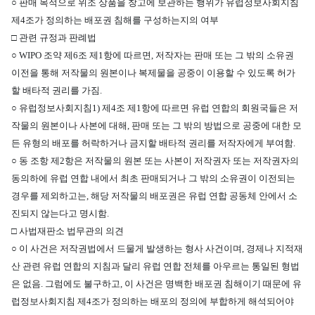
○ 판매 목적으로 위조 상품을 창고에 보관하는 행위가 유럽정보사회지침
제4조가 정의하는 배포권 침해를 구성하는지의 여부
□ 관련 규정과 판례법
○ WIPO 조약 제6조 제1항에 따르면, 저작자는 판매 또는 그 밖의 소유권
이전을 통해 저작물의 원본이나 복제물을 공중이 이용할 수 있도록 허가
할 배타적 권리를 가짐.
○ 유럽정보사회지침1)
제4조 제1항에 따르면 유럽 연합의 회원국들은 저
작물의 원본이나 사본에 대해, 판매 또는 그 밖의 방법으로 공중에 대한 모
든 유형의 배포를 허락하거나 금지할 배타적 권리를 저작자에게 부여함.
○ 동 조항 제2항은 저작물의 원본 또는 사본이 저작권자 또는 저작권자의
동의하에 유럽 연합 내에서 최초 판매되거나 그 밖의 소유권이 이전되는
경우를 제외하고는, 해당 저작물의 배포권은 유럽 연합 공동체 안에서 소
진되지 않는다고 명시함.
□ 사법재판소 법무관의 의견
○ 이 사건은 저작권법에서 드물게 발생하는 형사 사건이며, 경제나 지적재
산 관련 유럽 연합의 지침과 달리 유럽 연합 전체를 아우르는 통일된 형법
은 없음. 그럼에도 불구하고, 이 사건은 명백한 배포권 침해이기 때문에 유
럽정보사회지침 제4조가 정의하는 배포의 정의에 부합하게 해석되어야