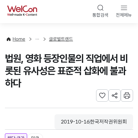
본문 바로가기
WelCon
통합검색
전체메뉴
해
외
동
향
Home
글로벌트렌드
·
통
법원, 영화 등장인물의 직업에서 비
계
롯된 유사성은 표준적 삽화에 불과
하다
관심사 등록하기
URL 공유하
인쇄
2019-10-16
한국저작권위원회
등록일
수집기관