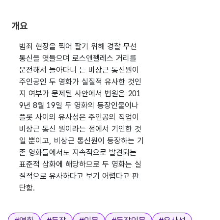
개요
범죄 현장을 찍어 팔기 위해 경찰 무선
통신을 엿들으며 로스앤젤레스 거리를
운전해서 돌아다니 는 비상근 통신원이
주인공인 두 영화가 실질적 유사한 것인
지 여부가 문제된 사안에서 법원은 201
9년 8월 19일 두 영화의 등장인물이나
플롯 사이의 유사성은 주인공의 직업이
비상근 통신 원이라는 점에서 기인한 것
일 뿐이고, 비상근 통신원이 등장하는 기
존 영화들에서도 지속적으로 발견되는
표준적 삽화에 해당하므로 두 영화는 실
질적으로 유사하다고 보기 어렵다고 판
단함.
태그