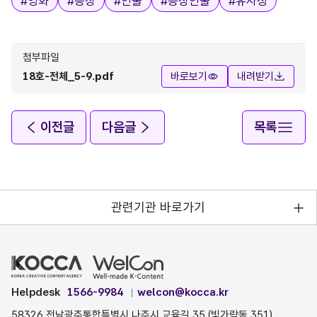
#
영화
#
등장
#
인물
#
등장인물
#
유사성
첨부파일
18호-전체_5-9.pdf
바로보기
내려받기
이전글
다음글
목록
관련기관 바로가기
Helpdesk
1566-9984
welcon@kocca.kr
58326 전남광주통합특별시 나주시 교육길 35 (빛가람동 351)