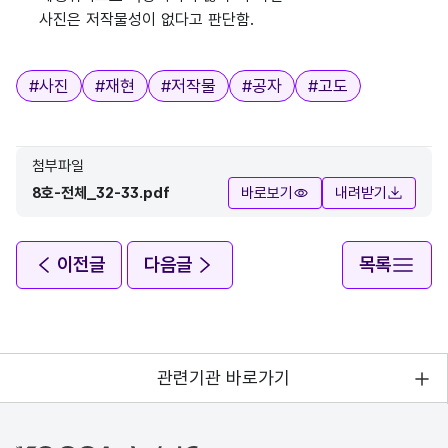
사진은 저작물성이 없다고 판단함.
태그
#
사진
#
재현
#
저작물
#
공자
#
고도
첨부파일
8호-전체_32-33.pdf
바로보기
내려받기
이전글
다음글
목록
관련기관 바로가기