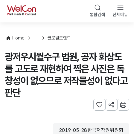
본문 바로가기
WelCon
통합검색
전체메뉴
해
외
동
향
Home
글로벌트렌드
·
통
광저우시월수구 법원, 공자 화상도
계
를 고도로 재현하여 찍은 사진은 독
창성이 없으므로 저작물성이 없다고
판단
관심사 등록하기
URL 공유하
인쇄
2019-05-28
한국저작권위원회
등록일
수집기관