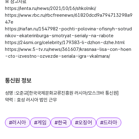
※ 참고자료

https://lenta.ru/news/2021/10/16/shkolniki/

https://www.rbc.ru/rbcfreenews/61820dcd9a794713298a9
47e

https://riafan.ru/1547982-pochti-polovina-ofisnyh-sotrud
nikov-ekaterinburga-smotryat-serialy-na-rabote

https://24smi.org/celebrity/179383-li-dzhon-dzhe.html

https://www.5-tv.ru/news/361607/krasnaa-lisa-con-hoen
-cto-izvestno-ozvezde-seriala-igra-vkalmara/

통신원 정보
성명 :오준교[한국국제문화교류진흥원 러시아/모스크바 통신원]

약력 : 효성 러시아 법인 근무

태그
#
러시아
#
게임
#
한국
#
오징어
#
드라마