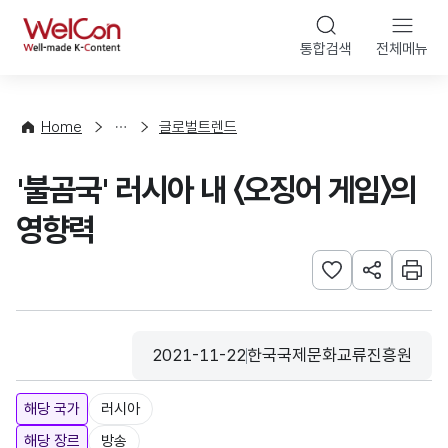
본문 바로가기
WelCon
통합검색
전체메뉴
해
외
동
향
Home
글로벌트렌드
·
통
'불곰국' 러시아 내 〈오징어 게임〉의
계
영향력
관심사 등록하기
URL 공유하
인쇄
2021-11-22
한국국제문화교류진흥원
등록일
수집기관
해당 국가
러시아
해당 장르
방송