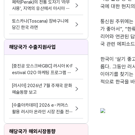
페락(Perak)의 전통 도자기 ‘라부
국에 대한 현지의
사용’, 지역의 유산에서 아시아 문
화 교류의 가능성으로
토스카나(Toscana) 장바구니에
통신원 주위에는 
담긴 한국 라면
가 좋아서”, “
리어와 연관된 답
국 관련 에피소드
해당국가 수출지원사업
한국이 ‘살기 좋
[중진공 모스크바GBC] 러시아 K-F
롭다. 그동안 러
estival O2O 마케팅 프로그램 참
이야기를 찾기는 
여기업 모집 공고(~8.19)
적으로 한국을 바
[러시아] 2026년 7월 주재국 문화
예술동향 보고
[수출아카데미] 2026 e-커머스
활용 러시아 온라인 시장 진출 전략
교육 안내 (8.12.수)
해당국가 해외시장동향