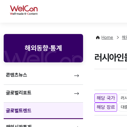
WelCon
Home
해
해외동향·통계
러시아인
콘텐츠뉴스
글로벌리포트
해당 국가
러
해당 장르
대
글로벌트렌드