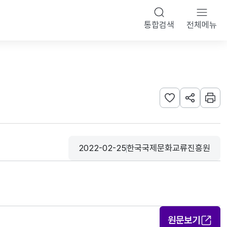
통합검색
전체메뉴
관심사 등록하기
URL 공유하
인쇄
2022-02-25
한국국제문화교류진흥원
등록일
수집기관
원문보기