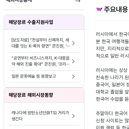
해외시장통계
주요내용
해당장르 수출지원사업
러시아에서 한국어
[보도자료] “전설부터 신예까지, 세
분 한국 여행객들
대를 잇는 K-록의 향연” 콘진원, ‘2
지만, 지리적으로
026 위드 스테이지 앤드 시즌6’ 개
적으로 일반 러시
최
“공연부터 비즈니스까지, K-대중음
악 해외 진출 확대” 콘진원, ‘코리
러시아에는 상상 
아 스포트라이트 @인도네시아’ 개
최
일본 문화예술 등 동향보고
친숙한 나라가 된
중국어, 일본어 
대학교 졸업을 앞
해당장르 해외시장동향
한국어 수업을 듣
캐나다에 방탄소년단(BTS) 거리가
주말마다 한국어 
생긴다
신청 사이트는 많
이팝 클럽 등 한