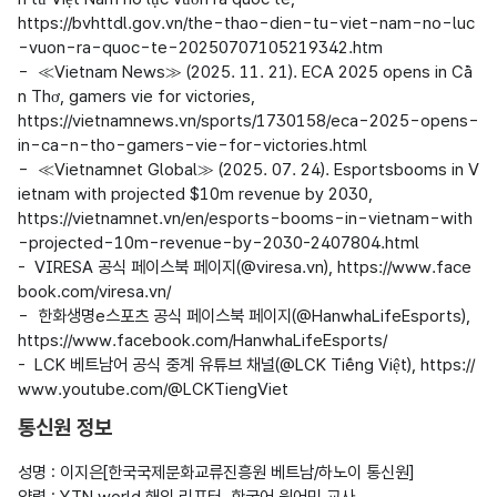
https://bvhttdl.gov.vn/the-thao-dien-tu-viet-nam-no-luc
-vuon-ra-quoc-te-20250707105219342.htm

-  ≪Vietnam News≫ (2025. 11. 21). ECA 2025 opens in Cầ
n Thơ, gamers vie for victories,

https://vietnamnews.vn/sports/1730158/eca-2025-opens-
in-ca-n-tho-gamers-vie-for-victories.html

-  ≪Vietnamnet Global≫ (2025. 07. 24). Esportsbooms in V
ietnam with projected $10m revenue by 2030,

https://vietnamnet.vn/en/esports-booms-in-vietnam-with
-projected-10m-revenue-by-2030-2407804.html

-  VIRESA 공식 페이스북 페이지(@viresa.vn), https://www.face
book.com/viresa.vn/

-  한화생명e스포츠 공식 페이스북 페이지(@HanwhaLifeEsports), 
https://www.facebook.com/HanwhaLifeEsports/

-  LCK 베트남어 공식 중계 유튜브 채널(@LCK Tiếng Việt), https://
통신원 정보
성명 : 이지은[한국국제문화교류진흥원 베트남/하노이 통신원]
