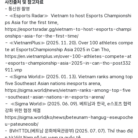
사진출처 및 참고자료
- 통신원 촬영 

- ≪Esports Radar≫  Vietnam to host Esports Championshi
ps Asia for the first time,

https://esportsradar.gg/vietnam-to-host-esports-champi
onships-asia-for-the-first-time/

- ≪VietnamPlus≫ (2025. 11. 20). Over 100 athletes compe
te at EsportsChampionship Asia 2025 in Can Tho,

https://en.vietnamplus.vn/over-100-athletes-compete-at
-esports-championship-asia-2025-in-can-tho-post332
911.vnp

- ≪Sigma World≫ (2025. 01. 13). Vietnam ranks among top 
five Southeast Asian nations inesports arena,

https://sigma.world/news/vietnam-ranks-among-top-five
-southeast-asian-nations-in-esports-arena/

-  ≪Sigma World≫ (2025. 06. 09). 베트남과 한국, e스포츠 협력 
강화 위한 협정 체결

https://sigma.world/ko/news/beteunam-hangug-eseupoche
u-pateuneosib/

-  BVHTTDL(베트남 문화체육관광부) (2025. 07. 07). Thể thao điệ
n tử Việt Nam nỗ lực vươn ra quốc tế,
