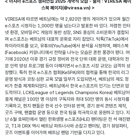
< 아시아 e스포츠 챔피언십 2025 개막식 모습 - 출처 : VIRESA 페이
스북 페이지(@viresa.vn) >
VIRESA에 따르면 베트남에는 약 2,820만 명의 게이머가 있으며 월간 
e스포츠 시청자는 1,000만 명을 넘는다고 발표한 바 있다. 저렴한 인터
넷 환경, 모바일·PC 게임의 동반 성장, SNS 중심의 소비문화가 결합되
며 e스포츠는 베트남의 대표적 문화로 자리 잡았다. 틱톡(TikTok)에서 
하이라이트를 보고, 유튜브(YouTube)에서 분석을 시청하며, 페이스북
(Facebook) 커뮤니티에서 전략을 나누는 모습은 흔한 풍경이 됐다. 여
기에 2020년 이후 경기 규정 정비와 전국 단위 대회 운영, 대학과의 전
문 인력 양성 프로그램 등이 더해지면서 e스포츠 시장 규모는 급격히 성
장했다. 특히 한국 e스포츠 협회(KeSPA)와의 협력을 통해 한국의 리그 
운영 방식과 코칭·심판 교육 모델 일부가 도입되면서, 베트남의 제도 정
비가 한층 체계화되었다. 베트남에서 한국 e스포츠의 인기는 단연코 압
도적이다. LCK(League of Legends Champions Korea) 베트남어 
중계 채널은 100만 명 이상의 구독자와 최대 50만 명의 동시 시청자를 
기록하고, 현지 팬들은 한국 선수 인터뷰 번역, 경기 분석 콘텐츠 제작, 
굿즈 구매, 팬클럽 운영 등으로 한국 팀을 적극적으로 응원하고 있다. 지
난 6월 호찌민에서 열린 한화생명 e스포츠(HLE) 팬미팅은 전 석 매진됐
고, T1과 DRX 역시 베트남 파트너사와 손잡고 팬미팅, 경기 뷰잉파티, 