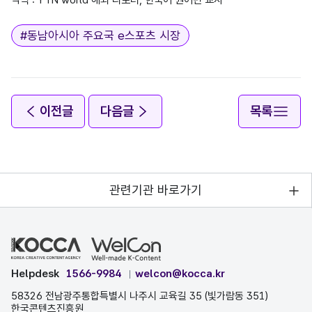
태그
#
동남아시아 주요국 e스포츠 시장
이전글
다음글
목록
관련기관 바로가기
Helpdesk
1566-9984
welcon@kocca.kr
58326 전남광주통합특별시 나주시 교육길 35 (빛가람동 351)
한국콘텐츠진흥원