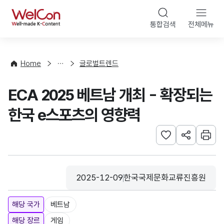
본문 바로가기
WelCon
통합검색
전체메뉴
해
외
동
향
Home
글로벌트렌드
·
통
ECA 2025 베트남 개최 - 확장되는
계
한국 e스포츠의 영향력
관심사 등록하기
URL 공유하
인쇄
2025-12-09
한국국제문화교류진흥원
등록일
수집기관
해당 국가
베트남
해당 장르
게임