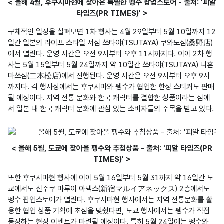
< 올해 4월, 후쿠시마현에 찾아온 특별한 펭수 팝업스토어 - 출처: '피알
타임즈(PR TIMES)' >
구체적인 일정을 살펴보면 1차 행사는 4월 29일부터 5월 10일까지 12
일간 일본의 라이프 스타일 서점 쓰타야(TSUTAYA) 쿠와노점(桑野店)
에서 열린다. 운영 시간은 오전 9시부터 오후 11시까지다. 이어 2차 행
사는 5월 15일부터 5월 24일까지 약 10일간 쓰타야(TSUTAYA) 니혼
마쓰점(二本松店)에서 진행된다. 운영 시간은 오전 9시부터 오후 9시
까지다. 각 행사장에서는 후쿠시마와 펭수가 협업한 한정 스티커도 판매
될 예정이다. 지역 전통 문화와 한국 캐릭터를 결합한 상품이라는 점에
서 일본 내 한국 캐릭터 문화에 관심 있는 소비자들의 주목을 받고 있다. 
< 올해 5월, 도쿄에 찾아올 펭수와 추첨상품 - 출처: '피알 타임즈(PR
TIMES)' >
또한 후쿠시마현 행사에 이어 5월 16일부터 5월 31까지 약 16일간 도
쿄에서도 신주쿠 마루이 아넥스(新宿マルイアネックス) 2층에서도 
펭수 팝업스토어가 열린다. 후쿠시마현 행사에서는 지역 전통문화를 활
용한 협업 상품 기획에 초점을 맞췄다면, 도쿄 행사에서는 펭수가 직접 
등장하는 현장 이벤트가 마련될 예정이다. 특히 5월 24일에는 펭수와 