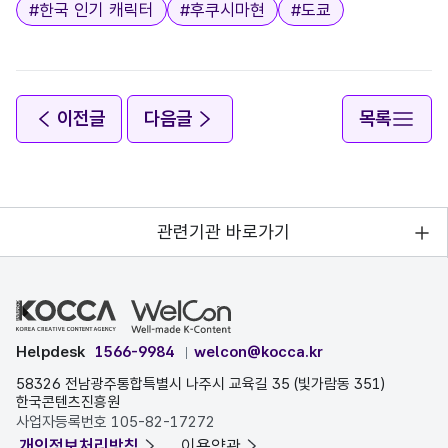
태그
#
한국 인기 캐릭터
#
후쿠시마현
#
도쿄
이전글
다음글
목록
관련기관 바로가기
Helpdesk
1566-9984
welcon@kocca.kr
58326 전남광주통합특별시 나주시 교육길 35 (빛가람동 351)
한국콘텐츠진흥원
사업자등록번호 105-82-17272
개인정보처리방침
이용약관