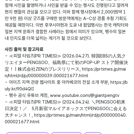
함께 사진을 촬영하거나 사인을 받을 수 있는 행사도 진행된다고 알려져 
현지 팬들의 관심을 모으고 있다. 이와 함께 행사장에서 2,000엔(약 1
만 9천 원) 이상 굿즈를 구매한 방문객에게는 A~C상 경품 추첨 기회도 
제공될 예정이다. 이번 후쿠시마현과 도쿄 내 팝업행사는 한국 캐릭터와 
일본 지역 문화가 결합한 사례라는 점에서 의미가 있으며, 펭수의 일본 
내 인지도를 더욱 넓히는 계기가 될 것으로 보인다.
사진 출처 및 참고자료
- ≪피알 타임즈(PR TIMES)≫ (2026.04.27). 韓国EBSの人気ク
リエイターPENGSOO、福島県にて初のPOP-UP ストア開催決
定！ | 株式会社ZENのプレスリリース, https://prtimes.jp/mai
n/html/rd/p/000000039.000021677.html

- 아이즈 지역 관광 웹사이트 중 아카베코의 전설 소개 부분, https://b
uly.kr/90d4QlI

- 펭수 공식 유튜브 계정, www.youtube.com/@giantpengtv

- ≪피알 타임즈(PR TIMES)≫ (2024.04.24). ＼PENGSOO初来
日決定！／　5月新宿マルイアネックスでPENGSOOに会える
大チャンス！, https://prtimes.jp/main/html/rd/p/000000040.