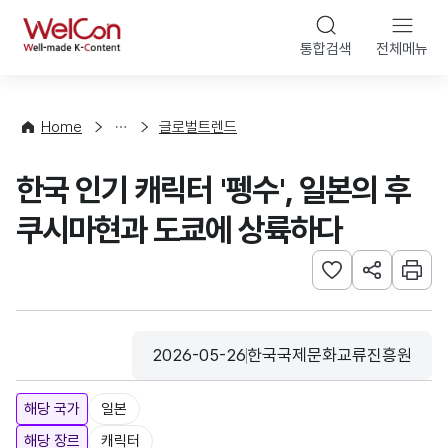
본문 바로가기
WelCon
통합검색
전체메뉴
해
외
동
향
Home
글로벌트렌드
·
통
한국 인기 캐릭터 '펭수', 일본의 후
계
쿠시마현과 도쿄에 상륙하다
관심사 등록하기
URL 공유하
인쇄
2026-05-26
한국국제문화교류진흥원
등록일
수집기관
해당 국가
일본
해당 장르
캐릭터