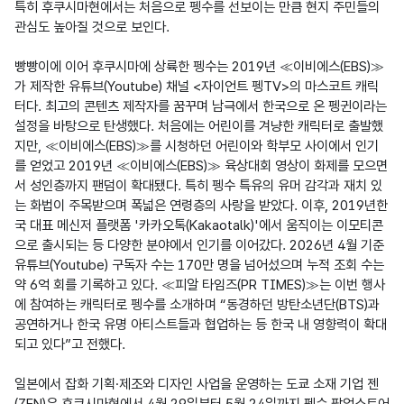
특히 후쿠시마현에서는 처음으로 펭수를 선보이는 만큼 현지 주민들의 
관심도 높아질 것으로 보인다.

빵빵이에 이어 후쿠시마에 상륙한 펭수는 2019년 ≪이비에스(EBS)≫
가 제작한 유튜브(Youtube) 채널 <자이언트 펭TV>의 마스코트 캐릭
터다. 최고의 콘텐츠 제작자를 꿈꾸며 남극에서 한국으로 온 펭귄이라는 
설정을 바탕으로 탄생했다. 처음에는 어린이를 겨냥한 캐릭터로 출발했
지만, ≪이비에스(EBS)≫를 시청하던 어린이와 학부모 사이에서 인기
를 얻었고 2019년 ≪이비에스(EBS)≫ 육상대회 영상이 화제를 모으면
서 성인층까지 팬덤이 확대됐다. 특히 펭수 특유의 유머 감각과 재치 있
는 화법이 주목받으며 폭넓은 연령층의 사랑을 받았다. 이후, 2019년한
국 대표 메신저 플랫폼 '카카오톡(Kakaotalk)'에서 움직이는 이모티콘
으로 출시되는 등 다양한 분야에서 인기를 이어갔다. 2026년 4월 기준 
유튜브(Youtube) 구독자 수는 170만 명을 넘어섰으며 누적 조회 수는 
약 6억 회를 기록하고 있다. ≪피알 타임즈(PR TIMES)≫는 이번 행사
에 참여하는 캐릭터로 펭수를 소개하며 “동경하던 방탄소년단(BTS)과 
공연하거나 한국 유명 아티스트들과 협업하는 등 한국 내 영향력이 확대
되고 있다”고 전했다.

일본에서 잡화 기획·제조와 디자인 사업을 운영하는 도쿄 소재 기업 젠
(ZEN)은 후쿠시마현에서 4월 29일부터 5월 24일까지 펭수 팝업스토어