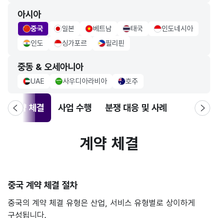
아시아
중국
일본
베트남
태국
인도네시아
china Flag
japan Flag
vietnam Flag
thailand Flag
indonesia Flag
인도
싱가포르
필리핀
indo Flag
singapore Flag
philippiness Flag
중동 & 오세아니아
UAE
사우디아라비아
호주
uae Flag
saudiarabia Flag
Australia Flag
계약 체결
사업 수행
분쟁 대응 및 사례
계약 체결
중국 계약 체결 절차
중국의 계약 체결 유형은 산업, 서비스 유형별로 상이하게
구성됩니다.