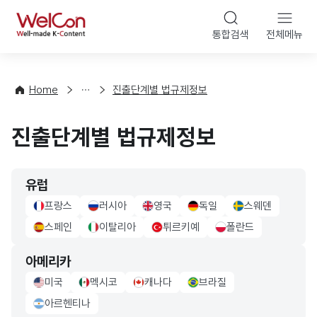
본문 바로가기
WelCon
통합검색
전체메뉴
해
외
법
률
Home
진출단계별 법규제정보
·
정
진출단계별 법규제정보
책
유럽
프랑스
러시아
영국
독일
스웨덴
france Flag
russia Flag
UK Flag
germany Flag
sweden Flag
스페인
이탈리아
튀르키예
폴란드
sapin Flag
italy Flag
turkiye Flag
poland Flag
아메리카
미국
멕시코
캐나다
브라질
usa Flag
mexico Flag
canada Flag
brazil Flag
아르헨티나
Argentina Flag