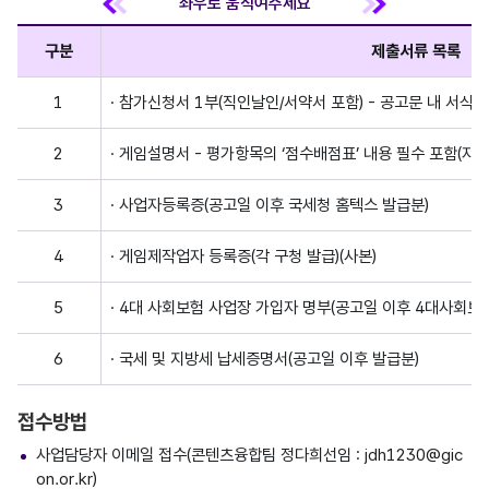
구분
제출서류 목록
1
· 참가신청서 1부(직인날인/서약서 포함) - 공고문 내 서식 
2
· 게임설명서 - 평가항목의 ‘점수배점표’ 내용 필수 포함(자
3
· 사업자등록증(공고일 이후 국세청 홈텍스 발급분)
4
· 게임제작업자 등록증(각 구청 발급)(사본)
5
· 4대 사회보험 사업장 가입자 명부(공고일 이후 4대사회보
6
· 국세 및 지방세 납세증명서(공고일 이후 발급분)
접수방법
사업담당자 이메일 접수(콘텐츠융합팀 정다희선임 : jdh1230@gic
on.or.kr)