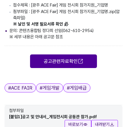
접수제목 : [광주 ACE Fair] 게임 전시회 참가지원_기업명
첨부파일 : [광주 ACE Fair] 게임 전시회 참가지원_기업명.zip(압
축파일)
※ 날인 및 서명 필요서류 확인 必
문의: 콘텐츠융합팀 정다희 선임(062-610-2954)
※ 세부 내용은 아래 공고문 참조
공고관련자료확인
태그
#
ACE FAIR
#
게임개발
#
게임배급
첨부파일
[붙임1]공고 및 안내서_게임전시회 공동관 참가.pdf
바로보기
내려받기