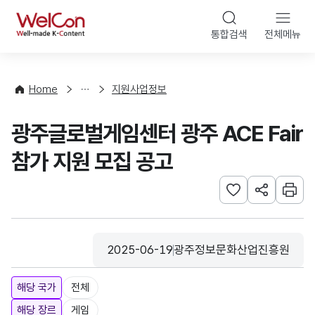
본문 바로가기
WelCon
통합검색
전체메뉴
행
사
·
사
Home
지원사업정보
업
신
광주글로벌게임센터 광주 ACE Fair
청
참가 지원 모집 공고
관심사 등록하기
URL 공유하
인쇄
2025-06-19
광주정보문화산업진흥원
등록일
수집기관
해당 국가
전체
해당 장르
게임