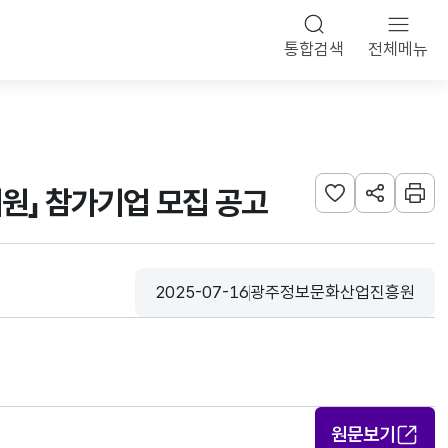
통합검색
전체메뉴
원」 참가기업 모집 공고
관심사 등록하기
URL 공유하
인쇄
2025-07-16
광주정보문화산업진흥원
등록일
수집기관
원문보기