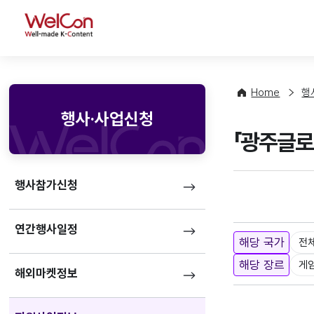
WelCon
Home
행
행사·사업신청
「광주글로
행사참가신청
연간행사일정
해당 국가
전
해당 장르
게
해외마켓정보