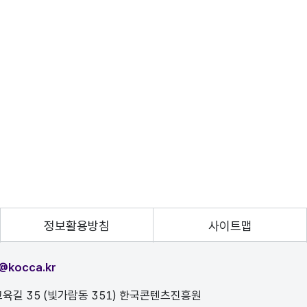
정보활용방침
사이트맵
@kocca.kr
육길 35 (빛가람동 351) 한국콘텐츠진흥원