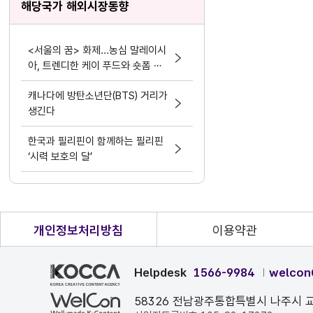
해당국가 해외시장동향
<서울의 꿈> 화제...농심 말레이시
아, 트렌디한 케이 푸드와 숏폼 마
케팅 결합
캐나다에 방탄소년단(BTS) 거리가
생긴다
한국과 필리핀이 함께하는 필리핀
‘시력 보호의 달’
개인정보처리방침
이용약관
Helpdesk
1566-9984
welcon
58326 전남광주통합특별시 나주시 교