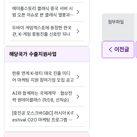
모바일>
메이플스토리 클래식 중국 서버 시
범 오픈 이슈로 본 클래식 열풍과
시의성
첨부파일
두바이 게임엑스포에 등장한 한국
관, K-게임 중동진출 신호탄 되나
이전글
해당국가 수출지원사업
한류 연계 K-뷰티 태국 진출 미디
어 마케팅 지원 참여기업 모집 공고
AI와 함께하는 국제계약ㆍ협상전
략 원데이클래스 (9/18, 선착순)
[중진공 모스크바GBC] 러시아 K-F
estival O2O 마케팅 프로그램 참
여기업 모집 공고(~8.19)