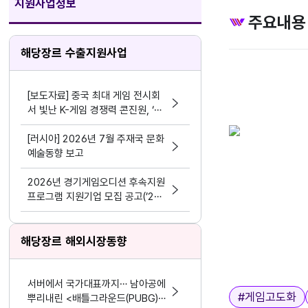
지원사업정보
주요내용
해당장르 수출지원사업
[보도자료] 중국 최대 게임 전시회
서 빛난 K-게임 경쟁력 콘진원, ‘차
이나조이 2026’ 한국공동관 성료
[러시아] 2026년 7월 주재국 문화
광주글로벌게임센터
예술동향 보고
2026년 경기게임오디션 후속지원
프로그램 지원기업 모집 공고(’24
~’25년 선정기업 대상)
해당장르 해외시장동향
서버에서 국가대표까지… 남아공에
태그
#
게임고도화
뿌리내린 <배틀그라운드(PUBG)