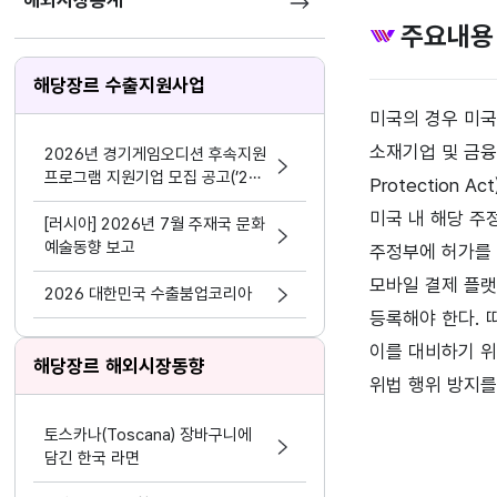
해외시장통계
주요내용
해당장르 수출지원사업
미국의 경우 미국 
소재기업 및 금융기
2026년 경기게임오디션 후속지원
프로그램 지원기업 모집 공고(’24
Protection
~’25년 선정기업 대상)
미국 내 해당 주
[러시아] 2026년 7월 주재국 문화
예술동향 보고
주정부에 허가를 
모바일 결제 플랫
2026 대한민국 수출붐업코리아
등록해야 한다. 
이를 대비하기 위
해당장르 해외시장동향
위법 행위 방지를
토스카나(Toscana) 장바구니에
담긴 한국 라면