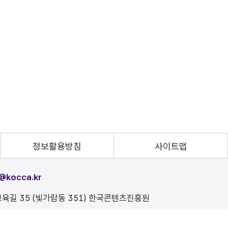
정보활용방침
사이트맵
@kocca.kr
육길 35 (빛가람동 351) 한국콘텐츠진흥원
, 이를 위반시 정보통신법에 의해 처벌됨을 유념하시기 바랍니다.