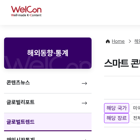
WelCon
Home
해
해외동향·통계
스마트 콘
콘텐츠뉴스
글로벌리포트
해당 국가
미
해당 장르
전
글로벌트렌드