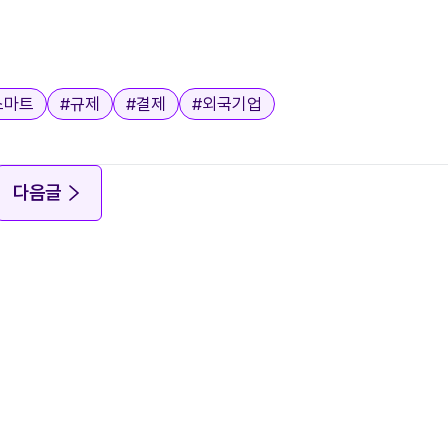
스마트
#
규제
#
결제
#
외국기업
다음글