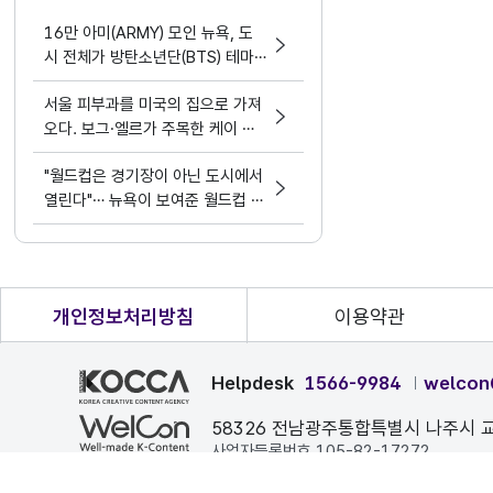
16만 아미(ARMY) 모인 뉴욕, 도
시 전체가 방탄소년단(BTS) 테마
파크가 됐다.
서울 피부과를 미국의 집으로 가져
오다. 보그·엘르가 주목한 케이 뷰
티 디바이스 혁명
"월드컵은 경기장이 아닌 도시에서
열린다"… 뉴욕이 보여준 월드컵 문
화정책
개인정보처리방침
이용약관
Helpdesk
1566-9984
welcon
58326 전남광주통합특별시 나주시 교
사업자등록번호 105-82-17272
본 페이지에 게시된 이메일 주소가 자동 수집되는 것을 거부하며