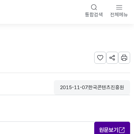
통합검색
전체메뉴
관심사 등록하기
URL 공유하
인쇄
2015-11-07
한국콘텐츠진흥원
등록일
수집기관
원문보기