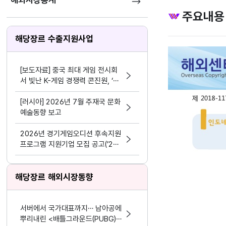
해외시장통계
주요내용
해당장르 수출지원사업
[보도자료] 중국 최대 게임 전시회
서 빛난 K-게임 경쟁력 콘진원, ‘차
이나조이 2026’ 한국공동관 성료
[러시아] 2026년 7월 주재국 문화
예술동향 보고
2026년 경기게임오디션 후속지원
프로그램 지원기업 모집 공고(’24
~’25년 선정기업 대상)
해당장르 해외시장동향
서버에서 국가대표까지… 남아공에
뿌리내린 <배틀그라운드(PUBG)