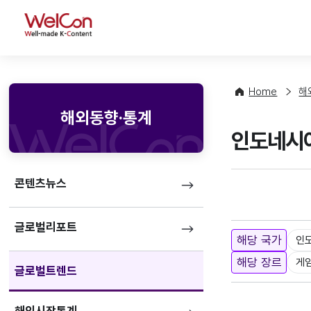
WelCon
Home
해
해외동향·통계
인도네시아
콘텐츠뉴스
글로벌리포트
해당 국가
인
해당 장르
게
글로벌트렌드