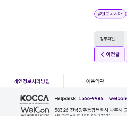
태그
#
인도네시아
첨부파일
이전글
개인정보처리방침
이용약관
Helpdesk
1566-9984
welcon
58326 전남광주통합특별시 나주시 교
사업자등록번호 105-82-17272
본 페이지에 게시된 이메일 주소가 자동 수집되는 것을 거부하며