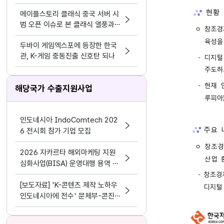
모바일>
메이플스토리 클래식 중국 서버 시
범 오픈 이슈로 본 클래식 열풍과
시의성
두바이 게임엑스포에 등장한 한국
관, K-게임 중동진출 신호탄 되나
해당국가 수출지원사업
인도네시아 IndoComtech 202
6 전시회 참가 기업 모집
2026 자카르타 해외마케팅 지원
심화사업(BISA) 운영대행 용역 입
찰 공고
[보도자료] 'K-콘텐츠 제작 노하우
인도네시아에 전수' 문체부-콘진
원, 인도네시아 마카사르에 '콘텐
츠 전문인력 양성센터' 개소