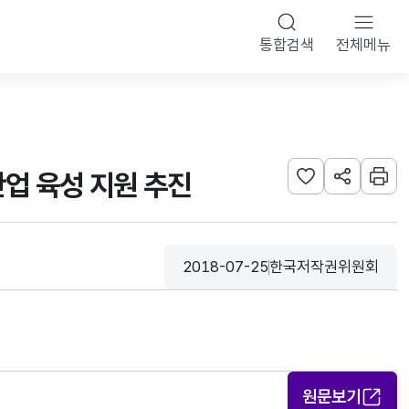
통합검색
전체메뉴
산업 육성 지원 추진
관심사 등록하기
URL 공유하
인쇄
2018-07-25
한국저작권위원회
등록일
수집기관
원문보기