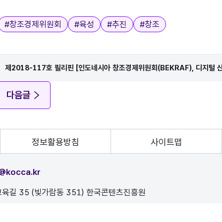
#
창조경제위원회
#
육성
#
추진
#
창조
제2018-117호 필리핀 [인도네시아 창조경제위원회(BEKRAF), 디지털 산
다음글
정보활용방침
사이트맵
@kocca.kr
육길 35 (빛가람동 351) 한국콘텐츠진흥원
, 이를 위반시 정보통신법에 의해 처벌됨을 유념하시기 바랍니다.