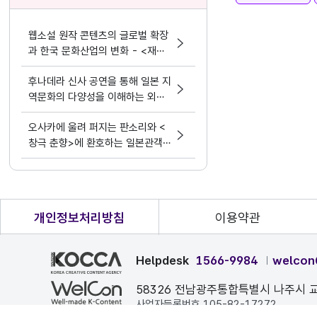
웹소설 원작 콘텐츠의 글로벌 확장
과 한국 문화산업의 변화 - <재혼
황후> 실사화 드라마
후나데라 신사 공연을 통해 일본 지
역문화의 다양성을 이해하는 외국
인 유학생들
오사카에 울려 퍼지는 판소리와 <
창극 춘향>에 환호하는 일본관객
들
개인정보처리방침
이용약관
Helpdesk
1566-9984
welcon
58326 전남광주통합특별시 나주시 교
사업자등록번호 105-82-17272