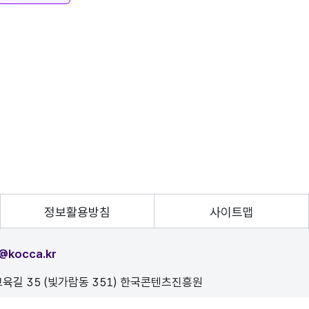
정보활용방침
사이트맵
@kocca.kr
육길 35 (빛가람동 351) 한국콘텐츠진흥원