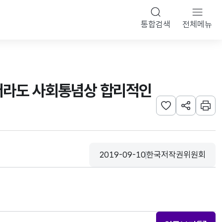
통합검색
전체메뉴
하더라도 사회통념상 합리적인
관심사 등록하기
URL 공유하
인쇄
2019-09-10
한국저작권위원회
등록일
수집기관