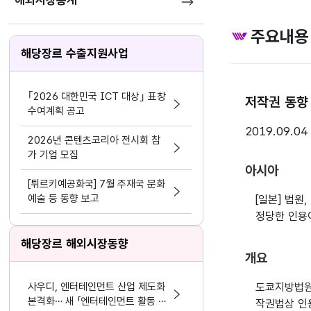
해외시장통계
주요내용
해당장르 수출지원사업
｢2026 대한민국 ICT 대상｣ 표창
저작권 동향 
수여계획 공고
2019.09.04
2026년 콘텐츠코리아 전시회 참
가 기업 모집
아시아
[튀르키예공화국] 7월 주재국 문화
예술 등 동향 보고
[일본] 법
정당한 인용
해당장르 해외시장동향
개요
사우디, 엔터테인먼트 산업 제도화
도쿄지방법원
본격화… 새 「엔터테인먼트 활동 및
작권법상 인