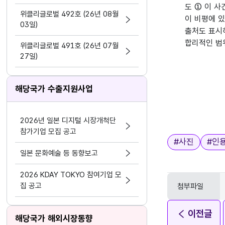
지원 활동법」 제정
도 ① 이 사
위클리글로벌 492호 (26년 08월
이 비평에 
03일)
출처도 표시
합리적인 범
위클리글로벌 491호 (26년 07월
27일)
해당국가 수출지원사업
2026년 일본 디지털 시장개척단
참가기업 모집 공고
태그
#
사진
#
인
일본 문화예술 등 동향보고
2026 KDAY TOKYO 참여기업 모
집 공고
첨부파일
이전글
해당국가 해외시장동향