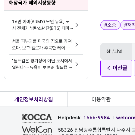
해당국가 해외시장동향
16만 아미(ARMY) 모인 뉴욕, 도
태그
#
소송
#
저
시 전체가 방탄소년단(BTS) 테마
파크가 됐다.
서울 피부과를 미국의 집으로 가져
오다. 보그·엘르가 주목한 케이 뷰
첨부파일
티 디바이스 혁명
"월드컵은 경기장이 아닌 도시에서
이전글
열린다"… 뉴욕이 보여준 월드컵 문
화정책
개인정보처리방침
이용약관
Helpdesk
1566-9984
welcon
58326 전남광주통합특별시 나주시 교