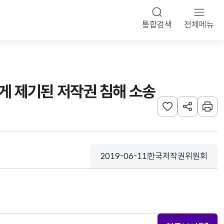
통합검색
전체메뉴
게 제기된 저작권 침해 소송
관심사 등록하기
URL 공유하
인쇄
2019-06-11
한국저작권위원회
등록일
수집기관