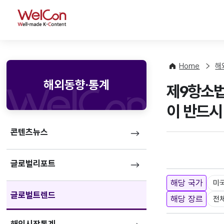
WelCon
Home
해
해외동향·통계
제9항소법
이 반드시
콘텐츠뉴스
글로벌리포트
해당 국가
미
글로벌트렌드
해당 장르
전