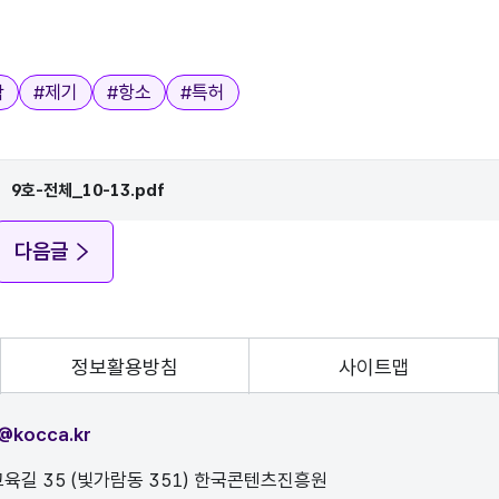
작
#
제기
#
항소
#
특허
9호-전체_10-13.pdf
다음글
정보활용방침
사이트맵
@kocca.kr
육길 35 (빛가람동 351) 한국콘텐츠진흥원