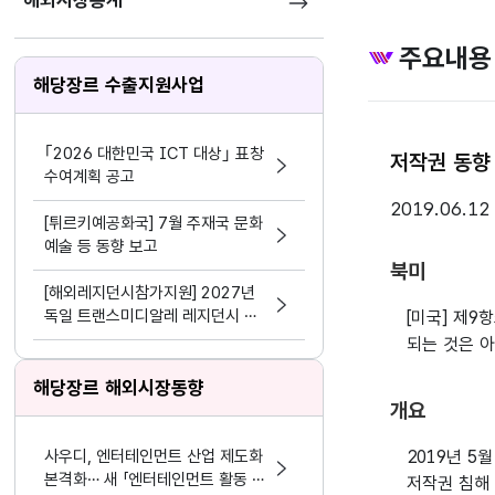
해외시장통계
주요내용
해당장르 수출지원사업
｢2026 대한민국 ICT 대상｣ 표창
저작권 동향 
수여계획 공고
2019.06.12
[튀르키예공화국] 7월 주재국 문화
예술 등 동향 보고
북미
[해외레지던시참가지원] 2027년
독일 트랜스미디알레 레지던시 참
[미국] 제9
가
되는 것은 
해당장르 해외시장동향
개요
사우디, 엔터테인먼트 산업 제도화
2019년 5
본격화… 새 「엔터테인먼트 활동 및
저작권 침해