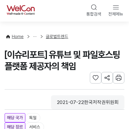
본문 바로가기
WelCon
통합검색
전체메뉴
해
외
동
향
Home
글로벌트렌드
·
통
[이슈리포트] 유튜브 및 파일호스팅
계
플랫폼 제공자의 책임
관심사 등록하기
URL 공유하
인쇄
2021-07-22
한국저작권위원회
등록일
수집기관
해당 국가
독일
해당 장르
서비스