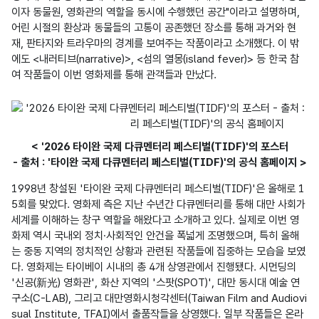
이자 동물원, 영화관의 역할을 동시에 수행했던 공간"이라고 설명하며, 
어린 시절의 환상과 동물들의 고통이 공존했던 장소를 통해 과거와 현
재, 판타지와 트라우마의 경계를 보여주는 작품이라고 소개했다. 이 밖
에도 <내러티브(narrative)>, <섬의 열몽(island fever)> 등 한국 참
여 작품들이 이번 영화제를 통해 관객들과 만났다.
< '2026 타이완 국제 다큐멘터리 페스티벌(TIDF)'의 포스터
- 출처 : '타이완 국제 다큐멘터리 페스티벌(TIDF)'의 공식 홈페이지 >
1998년 창설된 '타이완 국제 다큐멘터리 페스티벌(TIDF)'은 올해로 1
5회를 맞았다. 영화제 측은 지난 수년간 다큐멘터리를 통해 대만 사회가 
세계를 이해하는 창구 역할을 해왔다고 소개하고 있다. 실제로 이번 영
화제 역시 국내외 정치·사회적인 안건을 폭넓게 조명했으며, 특히 올해
는 중동 지역의 정치적인 상황과 관련된 작품들에 집중하는 모습을 보였
다. 영화제는 타이베이 시내의 총 4개 상영관에서 진행됐다. 시먼딩의 
'신공(新光) 영화관', 화산 지역의 '스팟(SPOT)', 대만 동시대 예술 연
구소(C-LAB), 그리고 대만영화시청각센터(Taiwan Film and Audiovi
sual Institute, TFAI)에서 출품작들을 상영했다. 일부 작품들은 온라