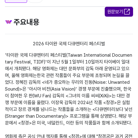
원문보기
주요내용
2026 타이완 국제 다큐멘터리 페스티벌
'타이완 국제 다큐멘터리 페스티벌(Taiwan International Documen
tary Festival, TIDF)'이 지난 5월 1일부터 10일까지 타이베이 일대
에서 개최됐다. 해당 영화제는 대만 문화부의 감독 아래 운영되고 있으
며, 올해 영화제는한국 관련 작품들이 주요 부문에 초청되며 눈길을 끌
었다. 정혜진 감독의 <네가 증오하는 우리의 진동(Noise: Unwanted 
Sound)>은 '아시아 비전(Asia Vision)' 경쟁 부문에 진출했으며, 한국
이 참여한 우 판(WU Fan) 감독의 <그녀의 이름 씨씨(XiXi)>는 대만 경
쟁 부문에 이름을 올렸다. 이장욱 감독의 2024년 작품 <창경>은 실험
적이고 장르 경계를 넘나드는 작품들을 소개하는 <다큐멘터리보다 낯선
(Stranger than Documentary)> 프로그램을 통해 상영됐다. 해당 부
문에서 <창경>은 미국, 네덜란드, 이란 등의 작품들과 함께 소개되됐다. 

영화제 측은 공식 안내 책자를 통해 <창경>에 대해 "창경궁은 과거 궁전