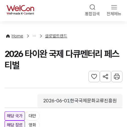
본문 바로가기
WelCon
통합검색
전체메뉴
해
외
동
향
Home
글로벌트렌드
·
통
2026 타이완 국제 다큐멘터리 페스
계
티벌
관심사 등록하기
URL 공유하
인쇄
2026-06-01
한국국제문화교류진흥원
등록일
수집기관
해당 국가
대만
해당 장르
영화