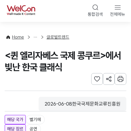
본문 바로가기
WelCon
통합검색
전체메뉴
해
외
동
향
Home
글로벌트렌드
·
통
<퀸 엘리자베스 국제 콩쿠르>에서
계
빛난 한국 클래식
관심사 등록하기
URL 공유하
인쇄
2026-06-08
한국국제문화교류진흥원
등록일
수집기관
해당 국가
벨기에
해당 장르
공연