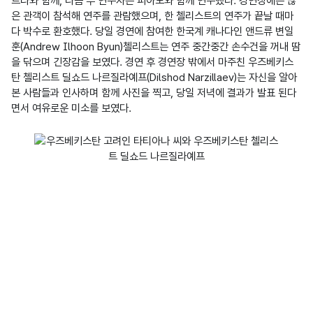
트라와 함께, 다음 두 연주자는 피아노와 함께 연주했다. 경연장에는 많
은 관객이 참석해 연주를 관람했으며, 한 첼리스트의 연주가 끝날 때마
다 박수로 환호했다. 당일 경연에 참여한 한국계 캐나다인 앤드류 변일
훈(Andrew Ilhoon Byun)첼리스트는 연주 중간중간 손수건을 꺼내 땀
을 닦으며 긴장감을 보였다. 경연 후 경연장 밖에서 마주친 우즈베키스
탄 첼리스트 딜쇼드 나르질라예프(Dilshod Narzillaev)는 자신을 알아
본 사람들과 인사하며 함께 사진을 찍고, 당일 저녁에 결과가 발표 된다