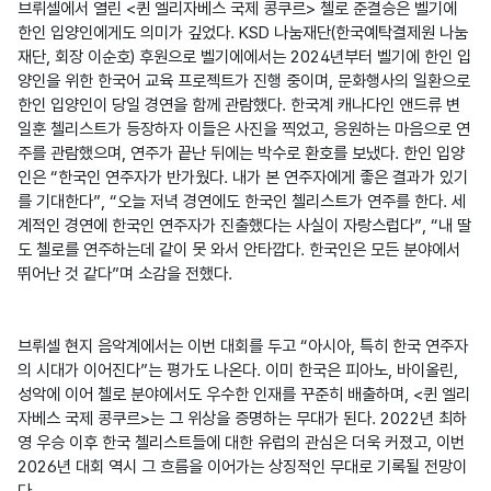
브뤼셀에서 열린 <퀸 엘리자베스 국제 콩쿠르> 첼로 준결승은 벨기에 
한인 입양인에게도 의미가 깊었다. KSD 나눔재단(한국예탁결제원 나눔
재단, 회장 이순호) 후원으로 벨기에에서는 2024년부터 벨기에 한인 입
양인을 위한 한국어 교육 프로젝트가 진행 중이며, 문화행사의 일환으로 
한인 입양인이 당일 경연을 함께 관람했다. 한국계 캐나다인 앤드류 변
일훈 첼리스트가 등장하자 이들은 사진을 찍었고, 응원하는 마음으로 연
주를 관람했으며, 연주가 끝난 뒤에는 박수로 환호를 보냈다. 한인 입양
인은 “한국인 연주자가 반가웠다. 내가 본 연주자에게 좋은 결과가 있기
를 기대한다”, “오늘 저녁 경연에도 한국인 첼리스트가 연주를 한다. 세
계적인 경연에 한국인 연주자가 진출했다는 사실이 자랑스럽다”, “내 딸
도 첼로를 연주하는데 같이 못 와서 안타깝다. 한국인은 모든 분야에서 
뛰어난 것 같다”며 소감을 전했다. 

브뤼셀 현지 음악계에서는 이번 대회를 두고 “아시아, 특히 한국 연주자
의 시대가 이어진다”는 평가도 나온다. 이미 한국은 피아노, 바이올린, 
성악에 이어 첼로 분야에서도 우수한 인재를 꾸준히 배출하며, <퀸 엘리
자베스 국제 콩쿠르>는 그 위상을 증명하는 무대가 된다. 2022년 최하
영 우승 이후 한국 첼리스트들에 대한 유럽의 관심은 더욱 커졌고, 이번 
2026년 대회 역시 그 흐름을 이어가는 상징적인 무대로 기록될 전망이