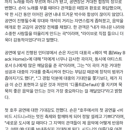
까지 노래를 따라 부르며 하나가 됐고, 공연장은 거대한 합창의 장으로 
변했다. 숀이 노래를 부를 때마다 관객들은 떼창과 환호로 화답했으며, 
약 한 시간 동안 이어진 공연 내내 뜨거운 박수와 함성이 끊이지 않았다. 
공연이 진행될수록 무대와 객석의 거리는 자연스럽게 좁혀졌고, 음악을 
매개로 한 교감이 공연장 전체를 채웠다. 한 관객은 "내가 떠나온 나라와 
소중한 사람들을 떠올리게 만드는 곡"이라며, "라이브로 직접 들으니 더
욱더 감동적이었다"라고 말했다.

공연에 앞서 진행된 인터뷰에서 숀은 자신의 대표곡 <웨이 백 홈(Way B
ack Home)>에 대해 "저에게 너무나 감사한 곡이자, 동시에 아티스트
로서 (나에게) 많은 깨달음을 준 곡"이라며, 그는 "이 곡이 거둔 거대한 
성공과 대중의 기대를 충족시켜야 한다는 부담감 때문에 창작의 범위가 
좁아지기도 했다", "그 경험 덕분에 대중의 기대만을 쫓기보다, 제가 지
금 이 순간 표현하고 싶은 것과 저만의 '디폴트(Default)'를 지키며 묵
묵히 좋은 음악을 만드는 것이 가장 중요하다는 걸 깨달았다"라고 밝혔
다.

첫 호주 공연에 대한 기대감도 전했다. 숀은 "호주에서의 첫 공연을 <비
비드 시드니>라는 멋진 축제와 함께하게 되어 정말 설레고 기쁘다"라며, 
"새로운 도시에 갈 때마다 그 지역의 관객들이 제 음악에 어떻게 반응하
고, 어떤 에너지를 보내주실지 기대하게 된다. 시드니의 아름다운 야경