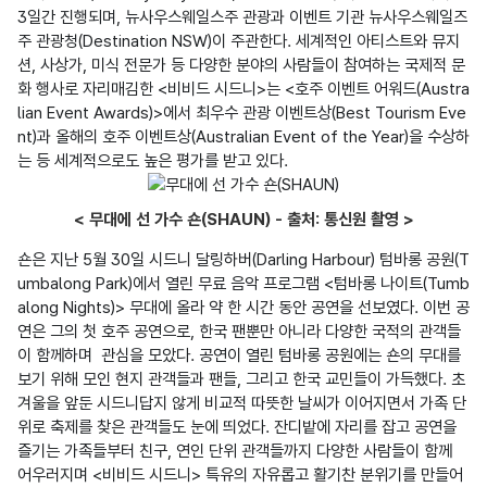
3일간 진행되며, 뉴사우스웨일스주 관광과 이벤트 기관 뉴사우스웨일즈 
주 관광청(Destination NSW)이 주관한다. 세계적인 아티스트와 뮤지
션, 사상가, 미식 전문가 등 다양한 분야의 사람들이 참여하는 국제적 문
화 행사로 자리매김한 <비비드 시드니>는 <호주 이벤트 어워드(Austra
lian Event Awards)>에서 최우수 관광 이벤트상(Best Tourism Eve
nt)과 올해의 호주 이벤트상(Australian Event of the Year)을 수상하
< 무대에 선 가수 숀(SHAUN) - 출처: 통신원 촬영 >
숀은 지난 5월 30일 시드니 달링하버(Darling Harbour) 텀바롱 공원(T
umbalong Park)에서 열린 무료 음악 프로그램 <텀바롱 나이트(Tumb
along Nights)> 무대에 올라 약 한 시간 동안 공연을 선보였다. 이번 공
연은 그의 첫 호주 공연으로, 한국 팬뿐만 아니라 다양한 국적의 관객들
이 함께하며  관심을 모았다. 공연이 열린 텀바롱 공원에는 숀의 무대를 
보기 위해 모인 현지 관객들과 팬들, 그리고 한국 교민들이 가득했다. 초
겨울을 앞둔 시드니답지 않게 비교적 따뜻한 날씨가 이어지면서 가족 단
위로 축제를 찾은 관객들도 눈에 띄었다. 잔디밭에 자리를 잡고 공연을 
즐기는 가족들부터 친구, 연인 단위 관객들까지 다양한 사람들이 함께 
어우러지며 <비비드 시드니> 특유의 자유롭고 활기찬 분위기를 만들어