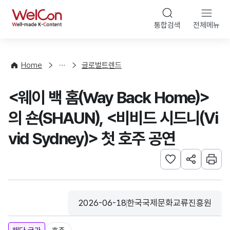
본문 바로가기
WelCon
통합검색
전체메뉴
해
외
동
향
Home
글로벌트렌드
·
통
<웨이 백 홈(Way Back Home)>
계
의 숀(SHAUN), <비비드 시드니(Vi
vid Sydney)> 첫 호주 공연
관심사 등록하기
URL 공유하
인쇄
2026-06-18
한국국제문화교류진흥원
등록일
수집기관