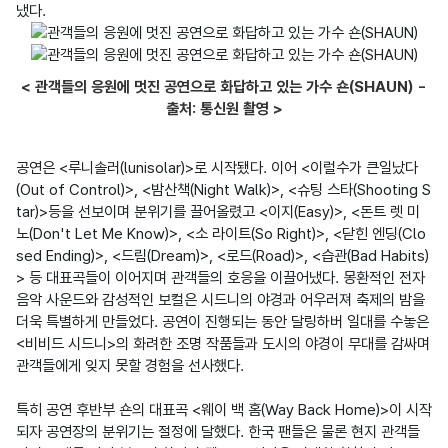
< 관객들의 응원에 멋진 공연으로 화답하고 있는 가수 숀(SHAUN) -
출처: 통신원 촬영 >
공연은 <루니솔러(lunisolar)>로 시작됐다. 이어 <이럴수가 큰일났다
(Out of Control)>, <밤산책(Night Walk)>, <슈팅 스타(Shooting S
tar)>등을 선보이며 분위기를 끌어올렸고 <이지(Easy)>, <돈트 렛 미 
노(Don't Let Me Know)>, <소 라이트(So Right)>, <닫힌 엔딩(Clo
sed Ending)>, <드림(Dream)>, <로드(Road)>, <습관(Bad Habits)
> 등 대표곡들이 이어지며 관객들의 호응을 이끌어냈다. 몽환적인 전자
음악 사운드와 감성적인 보컬은 시드니의 야경과 어우러져 축제의 밤을 
더욱 특별하게 만들었다. 공연이 진행되는 동안 달링하버 일대를 수놓은 
<비비드 시드니>의 화려한 조명 작품들과 도시의 야경이 무대를 감싸며 
관객들에게 잊지 못할 경험을 선사했다.

특히 공연 후반부 숀의 대표곡 <웨이 백 홈(Way Back Home)>이 시작
되자 공연장의 분위기는 절정에 달했다. 한국 팬들은 물론 현지 관객들