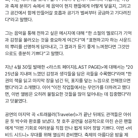
과 축제 분위기 속에서 제 음악이 현지 팬들에게 어떻게 닿을지, 그리고 
그 공간에서 함께 만들어갈 호흡과 공기가 벌써부터 궁금하고 기다려진
다"라고 말했다.

그는 음악을 통해 전하고 싶은 메시지에 대해 “한 소절의 멜로디가 기억
과 감정을 불러오는 것을 중요하게 여긴다”며 “표현하고자 하는 사운드
의 뿌리를 선명하게 담아내고, 그 결과가 듣기 좋게 느껴졌다면 그것만
으로도 충분히 기쁘다”고 말했다.

지난 4월 30일 발매한 <라스트 페이지(LAST PAGE)>에 대해서는 "20
25년을 지내며 느꼈던 감정과 생각들을 담은 곡들을 수록했다"라며 "한 
권의 책을 읽고 마지막 장을 넘긴 뒤, 표지를 덮는 느낌으로 전해졌으면 
했다"라고 소개했다. 이어 "이전 작업들에서는 무언가를 더하려고 했다
면, 이번 앨범은 오히려 불필요한 것들을 많이 덜어내는 데 집중했다"라
고 덧붙였다.

공연의 마지막 곡 <트래블러(Traveler)>가 끝난 뒤에도 관객들은 아쉬
운 듯 박수와 환호를 보냈다. 첫 호주 공연을 성공적으로 마친 숀은 팬들
에게 "이번 기회로 여러분을 직접 만나 뵙게 되어 정말 기쁘다. 이번 <비
비드 시드니> 무대를 위해 열심히 준비했다. 축제의 아름다운 밤을 제 